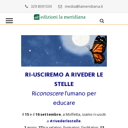
329 8391330
media@lameridiana.it
RI-USCIREMO A RIVEDER LE
STELLE
Ri
conoscere
l’umano per
educare
Il
15
e il
16 settembre
, a Molfetta, siamo ri-usciti
a
#rivederlestelle
.
2
giorni,
27
tra relatori, formatori, facilitatori,
13