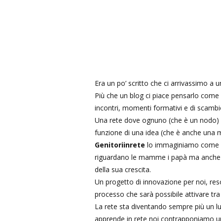
Era un po’ scritto che ci arrivassimo a
Più che un blog ci piace pensarlo come u
incontri, momenti formativi e di scambio
Una rete dove ognuno (che è un nodo) e
funzione di una idea (che è anche una mi
Genitoriinrete
lo immaginiamo come un 
riguardano le mamme i papà ma anche i n
della sua crescita.
Un progetto di innovazione per noi, res
processo che sarà possibile attivare tra 
La rete sta diventando sempre più un luog
apprende in rete noi contrapponiamo una