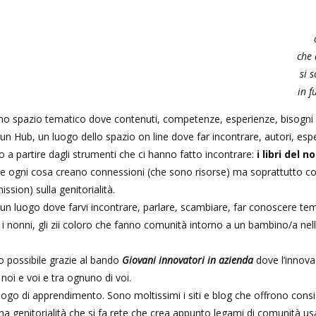
che 
si 
in f
 uno spazio tematico dove contenuti, competenze, esperienze, bisogni f
n Hub, un luogo dello spazio on line dove far incontrare, autori, esper
 a partire dagli strumenti che ci hanno fatto incontrare:
i libri del 
 ogni cosa creano connessioni (che sono risorse) ma soprattutto co
ssion) sulla genitorialità.
luogo dove farvi incontrare, parlare, scambiare, far conoscere temi
onni, gli zii coloro che fanno comunità intorno a un bambino/a nelle 
o possibile grazie al bando
Giovani innovatori in azienda
dove l’innova
noi e voi e tra ognuno di voi.
o di apprendimento. Sono moltissimi i siti e blog che offrono consigli 
 genitorialità che si fa rete che crea appunto legami di comunità usa