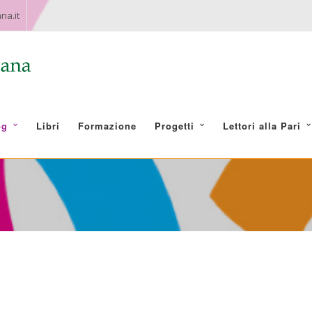
na.it
og
Libri
Formazione
Progetti
Lettori alla Pari