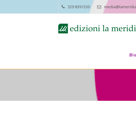
329 8391330
media@lameridia
Bl