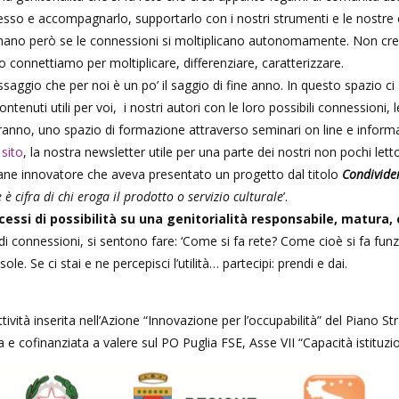
cesso e accompagnarlo, supportarlo con i nostri strumenti e le nostr
onano però se le connessioni si moltiplicano autonomamente. Non crei
connettiamo per moltiplicare, differenziare, caratterizzare.
saggio che per noi è un po’ il saggio di fine anno. In questo spazio ci 
ntenuti utili per voi, i nostri autori con le loro possibili connessioni, 
ranno, uno spazio di formazione attraverso seminari on line e inform
l
sito
, la nostra newsletter utile per una parte dei nostri non pochi letto
ane innovatore che aveva presentato un progetto dal titolo
Condivider
e è cifra di chi eroga il prodotto o servizio culturale
’.
essi di possibilità su una genitorialità responsabile, matura, 
 di connessioni, si sentono fare: ‘Come si fa rete? Come cioè si fa funz
. Se ci stai e ne percepisci l’utilità… partecipi: prendi e dai.
tività inserita nell’Azione “Innovazione per l’occupabilità” del Piano S
a e cofinanziata a valere sul PO Puglia FSE, Asse VII “Capacità istituzi