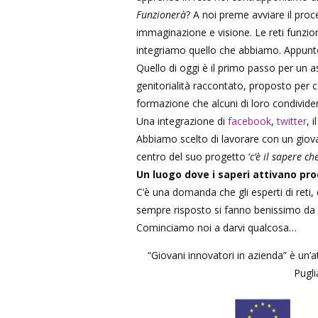
Funzionerà
? A noi preme avviare il pro
immaginazione e visione. Le reti funzi
integriamo quello che abbiamo. Appunto 
Quello di oggi è il primo passo per un as
genitorialità raccontato, proposto per co
formazione che alcuni di loro condivide
Una integrazione di
facebook
,
twitter
, i
Abbiamo scelto di lavorare con un giov
centro del suo progetto ‘
c’è il sapere ch
Un luogo dove i saperi attivano proc
C’è una domanda che gli esperti di reti,
sempre risposto si fanno benissimo da sole
Cominciamo noi a darvi qualcosa…
“Giovani innovatori in azienda” è un’at
Pugli