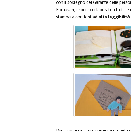
con il sostegno del Garante delle person
Fornasari, esperto di laboratori tattili e
stampata con font ad
alta leggibilit
Dieci copie del libro, come da progetto