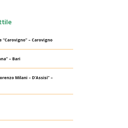
ttile
e “Carovigno” – Carovigno
na” – Bari
renzo Milani – D’Assisi” –