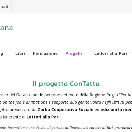
na.it
og
Libri
Formazione
Progetti
Lettori alla Pari
Il progetto ConTatto
vviso del Garante per le persone detenute della Regione Puglia “
Per la
n the job e animazione e supporto alla genitorialità negli istituti pen
ogetto presentato da
Zorba Cooperativa Sociale
ed
edizioni la me
a itinerante di
Lettori alla Pari
.
e, incontriamo una decina di persone all’interno del carcere di Turi, provincia di