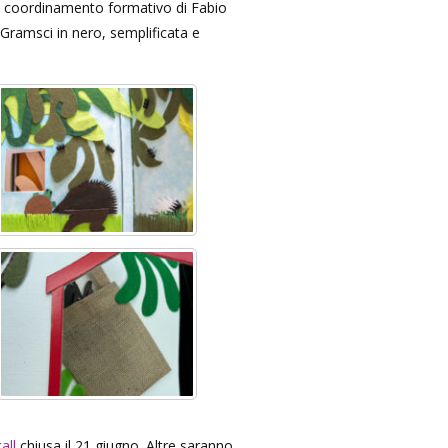
 il coordinamento formativo di Fabio
io Gramsci in nero, semplificata e
call
chiusa il 21 giugno. Altre saranno