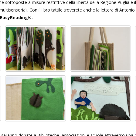
e sottoposte a misure restrittive della libertà della Regione Puglia e
 multisensoriali. Con il libro tattile troverete anche la lettera di Anton
à EasyReading
®.
, saranno donate a Biblioteche, associazioni e scuole attraverso una