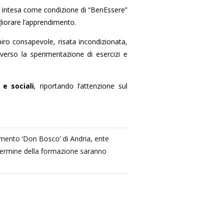
, intesa come condizione di “BenEssere”
gliorare l’apprendimento.
piro consapevole, risata incondizionata,
averso la sperimentazione di esercizi e
 e sociali
, riportando l’attenzione sul
tamento ‘Don Bosco’ di Andria, ente
l termine della formazione saranno