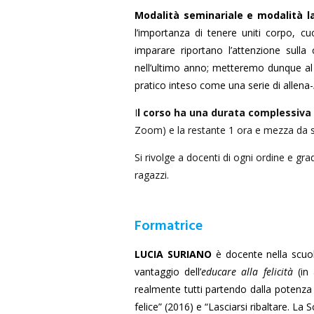
Modalità seminariale e modalità l
l’importanza di tenere uniti corpo, cu
imparare riportano l’attenzione sulla
nell’ultimo anno; metteremo dunque al 
pratico inteso come una serie di allena-
I
l corso ha una durata complessiva 
Zoom) e la restante 1 ora e mezza da sp
Si rivolge a docenti di ogni ordine e gr
ragazzi.
Formatrice
LUCIA SURIANO
è docente nella scuol
vantaggio dell’
educare alla felicità
(in 
realmente tutti partendo dalla potenza d
felice” (2016) e “Lasciarsi ribaltare. La 