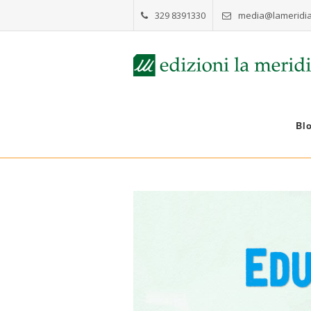
329 8391330
media@lameridia
Bl