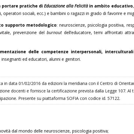
a
portare pratiche di
Educazione alla Felicità
in ambito educativo
i, operatori sociali, ecc.) e bambini o ragazzi in grado di favorire e mi
ato supporto metodologico
: neuroscienze, psicologia positiva, res
 vitale, prevenzione del
burnout
dell’educatore, temi affrontati attr
ementazione delle competenze interpersonali, interculturali
 insegnanti ed educatori, alunni e genitori.
ata in data 01/02/2016 da edizioni la meridiana con il Centro di Orien
zione docenti e fornisce la certificazione prevista dalla Legge 107. A
ecipazione. Presente su piattaforma SOFIA con codice id. 57122.
novità dal mondo delle neuroscienze, psicologia positiva;