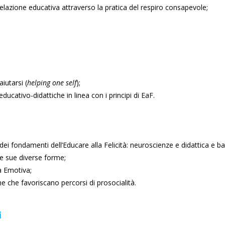
elazione educativa attraverso la pratica del respiro consapevole;
iutarsi (
helping one self
);
ducativo-didattiche in linea con i principi di EaF.
dei fondamenti dell’Educare alla Felicità: neuroscienze e didattica e bas
le sue diverse forme;
tà Emotiva;
e che favoriscano percorsi di prosocialità.
i