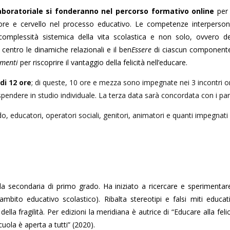
aboratoriale si fonderanno nel percorso formativo online
per 
ore e cervello nel processo educativo. Le competenze interpersonali,
 complessità sistemica della vita scolastica e non solo, ovvero d
centro le dinamiche relazionali e il ben
Essere
di ciascun componente d
menti
per riscoprire il vantaggio della felicità nell’educare.
di 12 ore
; di queste, 10 ore e mezza sono impegnate nei 3 incontri on
endere in studio individuale. La terza data sarà concordata con i part
ado, educatori, operatori sociali, genitori, animatori e quanti impegnat
a secondaria di primo grado. Ha iniziato a ricercare e sperimentare
ambito educativo scolastico). Ribalta stereotipi e falsi miti educa
ella fragilità. Per edizioni la meridiana è autrice di “Educare alla fel
Scuola è aperta a tutti” (2020).