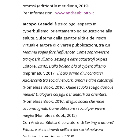
network
(edizioni la meridiana, 2019).
Per informazioni:
www.andreabilotto.it
Iacopo Casadei
è psicologo, esperto in
cyberbullismo, orientamento ed educazione alla
salute. Sul tema della genitorialità e dei rischi
virtuali è autore di diverse pubblicazioni, tra cui
Mamma voglio fare l’influencer. Come sopravvivere
tra cyberbullismo, sexting e altre catastrofi
(Alpes
Editore, 2018),
Dalla balena blu al cyberbullismo
(Imprimatur, 2017),
Il buio prima di incontrarsi.
Adolescenti tra social network, amori e altre catastrofi
(Homeless Book, 2016),
Quale scuola scelgo dopo le
medie? Dialogare coi figli per aiutarli ad orientarsi
(Homeless Book, 2016),
Meglio social che male
accompagnati. Come utilizzare i social per vivere
meglio
(Homeless Book, 2015).
Con Andrea Bilotto è co-autore di
Sexting o amore?
Educare ai sentimenti nell’era dei social network
(edizioni la meridiana, 2019).