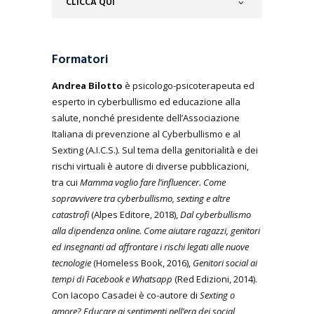
CLICCA QUI
Formatori
Andrea Bilotto
è psicologo-psicoterapeuta ed
esperto in cyberbullismo ed educazione alla
salute, nonché presidente dell’Associazione
Italiana di prevenzione al Cyberbullismo e al
Sexting (A.I.C.S.). Sul tema della genitorialità e dei
rischi virtuali è autore di diverse pubblicazioni,
tra cui
Mamma voglio fare l’influencer. Come
sopravvivere tra cyberbullismo, sexting e altre
catastrofi
(Alpes Editore, 2018),
Dal cyberbullismo
alla dipendenza online. Come aiutare ragazzi, genitori
ed insegnanti ad affrontare i rischi legati alle nuove
tecnologie
(Homeless Book, 2016),
Genitori social ai
tempi di Facebook e Whatsapp
(Red Edizioni, 2014).
Con Iacopo Casadei è co-autore di
Sexting o
amore? Educare ai sentimenti nell’era dei social