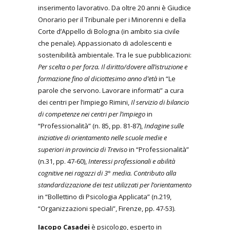
inserimento lavorativo. Da oltre 20 anni è Giudice
Onorario per il Tribunale per i Minorenni e della
Corte d’Appello di Bologna (in ambito sia civile
che penale). Appassionato di adolescenti e
sostenibilità ambientale. Tra le sue pubblicazioni:
Per scelta o per forza. Il diritto/dovere all’istruzione e
formazione fino al diciottesimo anno d’età
in “Le
parole che servono. Lavorare informati” a cura
dei centri per l’impiego Rimini,
Il servizio di bilancio
di competenze nei centri per l’impiego
in
“Professionalità” (n. 85, pp. 81-87),
Indagine sulle
iniziative di orientamento nelle scuole medie e
superiori in provincia di Treviso
in “Professionalità”
(n.31, pp. 47-60),
Interessi professionali e abilità
cognitive nei ragazzi di 3° media. Contributo alla
standardizzazione dei test utilizzati per l’orientamento
in “Bollettino di Psicologia Applicata” (n.219,
“Organizzazioni speciali”, Firenze, pp. 47-53).
Iacopo Casadei
è psicologo, esperto in