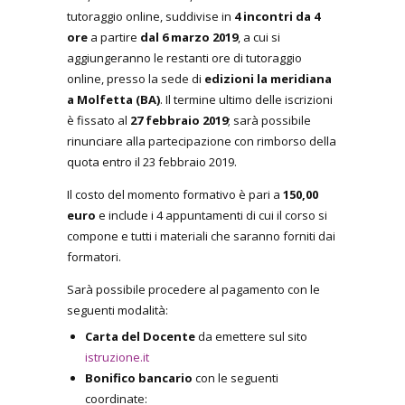
tutoraggio online, suddivise in
4 incontri da 4
ore
a partire
dal 6 marzo 2019
, a cui si
aggiungeranno le restanti ore di tutoraggio
online, presso la sede di
edizioni la meridiana
a Molfetta (BA)
. Il termine ultimo delle iscrizioni
è fissato al
27 febbraio 2019
; sarà possibile
rinunciare alla partecipazione con rimborso della
quota entro il 23 febbraio 2019.
Il costo del momento formativo è pari a
150,00
euro
e include i 4 appuntamenti di cui il corso si
compone e tutti i materiali che saranno forniti dai
formatori.
Sarà possibile procedere al pagamento con le
seguenti modalità:
Carta del Docente
da emettere sul sito
istruzione.it
Bonifico bancario
con le seguenti
coordinate: