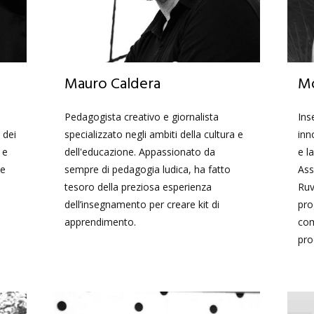
Mauro Caldera
Mo
Pedagogista creativo e giornalista
Ins
 dei
specializzato negli ambiti della cultura e
inn
 e
dell'educazione. Appassionato da
e l
ne
sempre di pedagogia ludica, ha fatto
Ass
tesoro della preziosa esperienza
Ruv
dell’insegnamento per creare kit di
pro
apprendimento.
com
pro