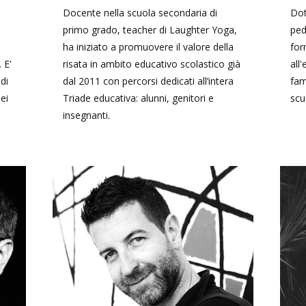
Docente nella scuola secondaria di
Dot
primo grado, teacher di Laughter Yoga,
ped
ha iniziato a promuovere il valore della
for
 E'
risata in ambito educativo scolastico già
all
di
dal 2011 con percorsi dedicati all’intera
fam
ei
Triade educativa: alunni, genitori e
scu
insegnanti.