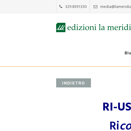
329 8391330
media@lameridia
Bl
INDIETRO
RI-U
Ri
co