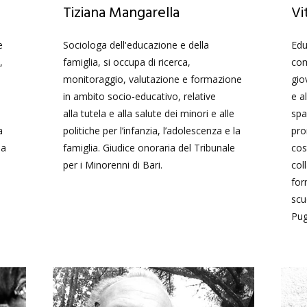
Tiziana Mangarella
Vi
e
Sociologa dell'educazione e della
Edu
,
famiglia, si occupa di ricerca,
com
monitoraggio, valutazione e formazione
gio
in ambito socio-educativo, relative
e a
alla tutela e alla salute dei minori e alle
spa
a
politiche per l’infanzia, l’adolescenza e la
pro
 a
famiglia. Giudice onoraria del Tribunale
cos
per i Minorenni di Bari.
col
for
scu
Pugl