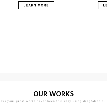
LEARN MORE
L
WELCOME TO PROXIMA THEME
A Powerful & Responsive WordPress Theme From Only $55
OUR WORKS
lays your great works never been this easy using drag&drop bui