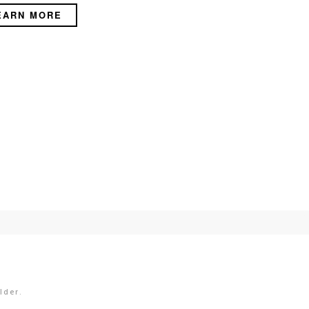
EARN MORE
lder.