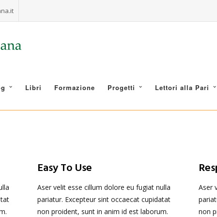
na.it
og
Libri
Formazione
Progetti
Lettori alla Pari
Easy To Use
Res
ulla
Aser velit esse cillum dolore eu fugiat nulla
Aser v
tat
pariatur. Excepteur sint occaecat cupidatat
paria
um.
non proident, sunt in anim id est laborum.
non p