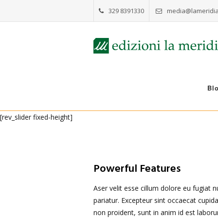
329 8391330
media@lameridia
Bl
[rev_slider fixed-height]
Powerful Features
Aser velit esse cillum dolore eu fugiat n
pariatur. Excepteur sint occaecat cupida
non proident, sunt in anim id est labor