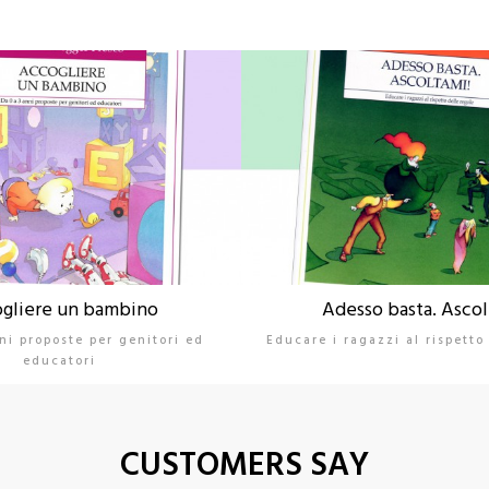
gliere un bambino
Adesso basta. Asco
ni proposte per genitori ed
Educare i ragazzi al rispetto
educatori
CUSTOMERS SAY