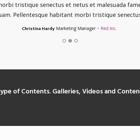
orbi tristique senectus et netus et malesuada fame
uam. Pellentesque habitant morbi tristique senectus
-
Christina Hardy
Jane Bennett
Mark Anthony
Developer
Marketing Manager
CEO
Hubboard Media
WikiMedia
Red Inc.
ype of Contents. Galleries, Videos and Conten