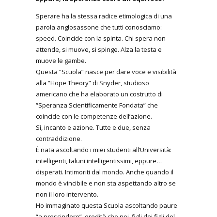
Sperare ha la stessa radice etimologica di una
parola anglosassone che tutti conosciamo:
speed. Coincide con la spinta. Chi spera non
attende, si muove, si spinge. Alza la testa e
muove le gambe.
Questa “Scuola” nasce per dare voce e visibilità
alla “Hope Theory” di Snyder, studioso
americano che ha elaborato un costrutto di
“Speranza Scientificamente Fondata” che
coincide con le competenze dell’azione.
Sì, incanto e azione. Tutte e due, senza
contraddizione.
È nata ascoltando i miei studenti all’Università:
intelligenti, taluni intelligentissimi, eppure…
disperati. Intimoriti dal mondo. Anche quando il
mondo è vincibile e non sta aspettando altro se
non il loro intervento.
Ho immaginato questa Scuola ascoltando paure
“a prescindere”, eredità che noi, figli dei figli del