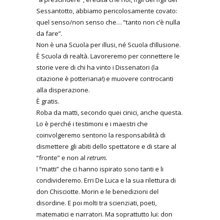
Sessantotto, abbiamo pericolosamente covato:
quel senso/non senso che… “tanto non c’è nulla
da fare”.
Non è una Scuola per illusi, né Scuola d’illusione.
È Scuola di realtà. Lavoreremo per connettere le
storie vere di chi ha vinto i Dissenatori (la
citazione è potteriana!) e muovere controcanti
alla disperazione.
È gratis.
Roba da matti, secondo quei cinici, anche questa.
Lo è perché i testimoni e i maestri che
coinvolgeremo sentono la responsabilità di
dismettere gli abiti dello spettatore e di stare al
“fronte” e non al
retrum.
I “matti” che ci hanno ispirato sono tanti e li
condivideremo. Erri De Luca e la sua rilettura di
don Chisciotte. Morin e le benedizioni del
disordine. E poi molti tra scienziati, poeti,
matematici e narratori. Ma soprattutto lui: don