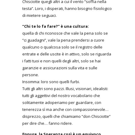
Chisciotte quegli altri a cui il vento “soffia nella
testa”. Loro, i disperati, hanno bisogno fisiologico
di mietere seguaci.
“Chi te lo fa fare?” è una cultura:
quella di chi riconosce che vale la pena solo se
“ci guadagni”, vale la pena prendersi a cuore
qualcuno o qualcosa solo se il registro delle
entrate e delle uscite è in attivo, solo se riguarda
i fatti tuoi e non quelli degli altri, solo se hai
garanzie e assicurazioni sulla vita e sulle
persone.
Insomma: loro sono quelli furbi.
Tutti gli altri sono pazzi. Illusi, visionari, idealisti:
tutti gli aggettivi del nostro vocabolario che
solitamente adoperiamo per guardare, con
tenerezza sì ma anche con compassionevole…
disprezzo, quelli che chiamiamo “don Chisciotte”
per dire che… fanno ridere.
Eppure, la Speranza così è un equivoco.