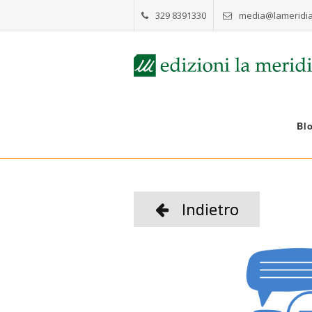
329 8391330
media@lameridia
Bl
Indietro