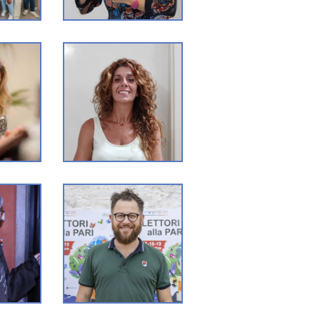
A
GIORGIA ROLLO
IO
ELE
ROBERTO
PARMEGGIANI