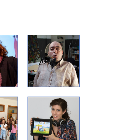
ANTONIO
IA
GIUSEPPE
MALAFARINA
 educativi
F
ELENA ROCCO