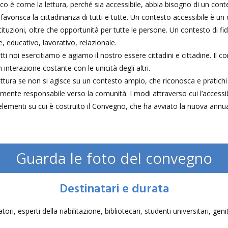
o è come la lettura, perché sia accessibile, abbia bisogno di un conte
risca la cittadinanza di tutti e tutte. Un contesto accessibile è un c
ra istituzioni, oltre che opportunità per tutte le persone. Un contesto di 
ale, educativo, lavorativo, relazionale.
utti noi esercitiamo e agiamo il nostro essere cittadini e cittadine. Il 
n interazione costante con le unicità degli altri.
lettura se non si agisce su un contesto ampio, che riconosca e pratichi l
nte responsabile verso la comunità. I modi attraverso cui l’accessibil
lementi su cui è costruito il Convegno, che ha avviato la nuova annualit
Guarda le foto del convegno
Destinatari e durata
ri, esperti della riabilitazione, bibliotecari, studenti universitari, geni