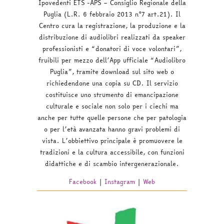
Ipovedenti
ETS -APS – Consiglio Regionale della
Puglia (L.R. 6 febbraio 2013 n°7 art.21). Il
Centro cura la registrazione, la produzione e la
distribuzione di audiolibri
realizzati da speaker
professionisti e “donatori di voce volontari”,
fruibili per
mezzo dell’App ufficiale “Audiolibro
Puglia”, tramite download sul sito web o
richiedendone una copia su CD. Il servizio
costituisce uno strumento di
emancipazione
culturale e sociale non solo per i ciechi ma
anche per tutte quelle
persone che per patologia
o per l’età avanzata hanno gravi problemi di
vista.
L’obbiettivo principale è promuovere le
tradizioni e la cultura accessibile, con
funzioni
didattiche e di scambio intergenerazionale.
Facebook
|
Instagram
|
Web