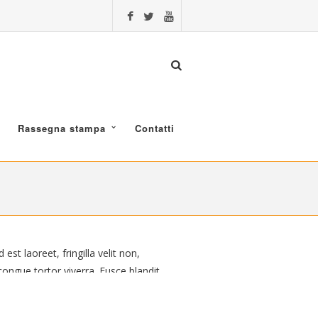
Rassegna stampa
Contatti
st laoreet, fringilla velit non,
ongue tortor viverra. Fusce blandit
 nec mollis ligula dictum id. Aenean
amet facilisis tortor, vitae tempus