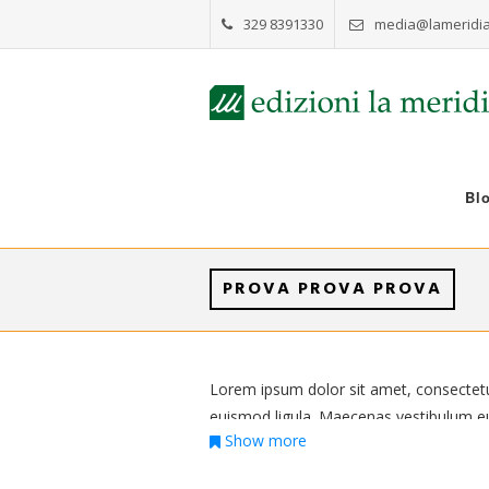
329 8391330
media@lameridia
Bl
PROVA PROVA PROVA
Lorem ipsum dolor sit amet, consectetur 
euismod ligula. Maecenas vestibulum eu
Show more
sagittis dui, quis fringilla sapien pret
tincidunt dolor nec massa mattis accums