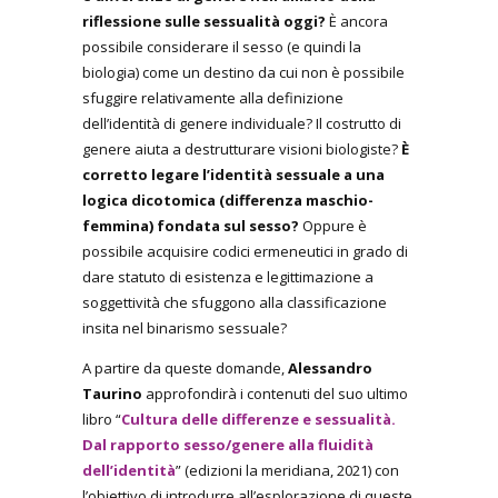
riflessione sulle sessualità oggi?
È ancora
possibile considerare il sesso (e quindi la
biologia) come un destino da cui non è possibile
sfuggire relativamente alla definizione
dell’identità di genere individuale? Il costrutto di
genere aiuta a destrutturare visioni biologiste?
È
corretto legare l’identità sessuale a una
logica dicotomica (differenza maschio-
femmina) fondata sul sesso?
Oppure è
possibile acquisire codici ermeneutici in grado di
dare statuto di esistenza e legittimazione a
soggettività che sfuggono alla classificazione
insita nel binarismo sessuale?
A partire da queste domande,
Alessandro
Taurino
approfondirà i contenuti del suo ultimo
libro “
Cultura delle differenze e sessualità.
Dal rapporto sesso/genere alla fluidità
dell’identità
” (edizioni la meridiana, 2021) con
l’obiettivo di introdurre all’esplorazione di queste