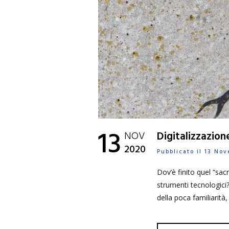
13
NOV
Digitalizzazion
2020
Pubblicato il 13 N
Dov’è finito quel “sac
strumenti tecnologici?
della poca familiarit