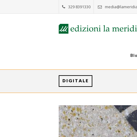
329 8391330
media@lameridia
Bl
DIGITALE