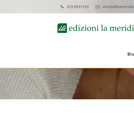
329 8391330
media@lameridia
Bl