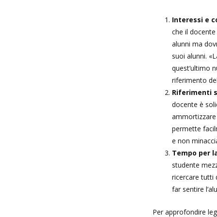
Interessi e c
che il docente
alunni ma dovr
suoi alunni. «
quest’ultimo n
riferimento de
Riferimenti s
docente è soli
ammortizzare 
permette facil
e non minacci
Tempo per la
studente mezz’
ricercare tutt
far sentire l’a
Per approfondire leg