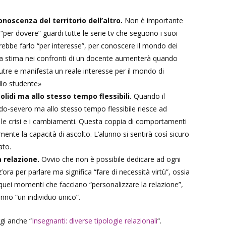
onoscenza del territorio dell’altro.
Non è importante
 “per dovere” guardi tutte le serie tv che seguono i suoi
ebbe farlo “per interesse”, per conoscere il mondo dei
La stima nei confronti di un docente aumenterà quando
utre e manifesta un reale interesse per il mondo di
llo studente»
olidi ma allo stesso tempo flessibili.
Quando il
do-severo ma allo stesso tempo flessibile riesce ad
le crisi e i cambiamenti. Questa coppia di comportamenti
mente la capacità di ascolto. L’alunno si sentirà così sicuro
ato.
 relazione.
Ovvio che non è possibile dedicare ad ogni
ora per parlare ma significa “fare di necessità virtù”, ossia
i quei momenti che facciano “personalizzare la relazione”,
lunno “un individuo unico”.
gi anche “
Insegnanti: diverse tipologie relazionali
“.