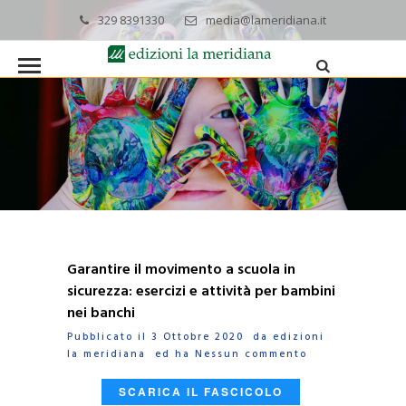
329 8391330
media@lameridiana.it
Garantire il movimento a scuola in
sicurezza: esercizi e attività per bambini
nei banchi
Pubblicato il 3 Ottobre 2020 da
edizioni
la meridiana
ed ha
Nessun commento
SCARICA IL FASCICOLO