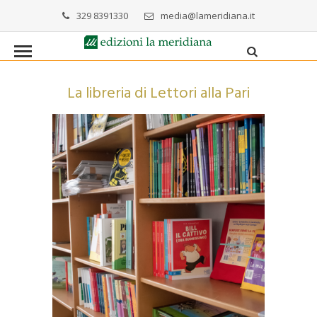
329 8391330
media@lameridiana.it
La libreria di Lettori alla Pari