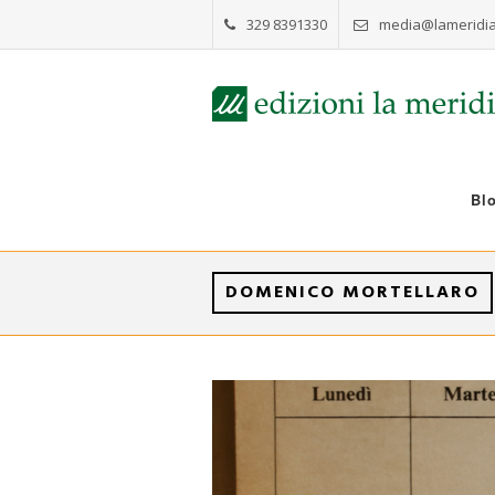
329 8391330
media@lameridia
Bl
DOMENICO MORTELLARO