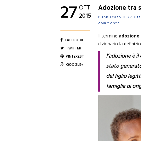
27
OTT
Adozione tra s
2015
Pubblicato il 27 O
commento
Il termine
adozione
FACEBOOK
dizionario la definizi
TWITTER
l’adozione è il
PINTEREST
GOOGLE+
stato generato
del figlio legi
famiglia di ori