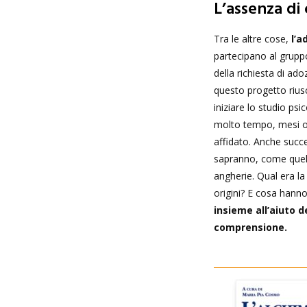
L’assenza di 
Tra le altre cose,
l’a
partecipano al grupp
della richiesta di ad
questo progetto rius
iniziare lo studio ps
molto tempo, mesi o a
affidato. Anche suc
sapranno, come quel p
angherie. Qual era la 
origini? E cosa hann
insieme all’aiuto de
comprensione.