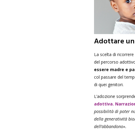
Adottare un f
La scelta di ricorrere
del percorso adottiv
essere madre e pad
col passare del tempo
di quei genitori.
L’adozione sorprende
adottiva. Narrazion
possibilità di poter 
della generatività bi
dell’abbandono».