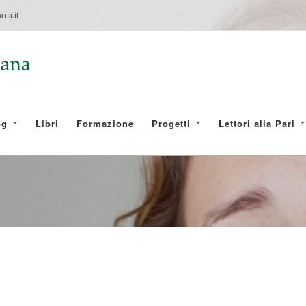
na.it
og
Libri
Formazione
Progetti
Lettori alla Pari