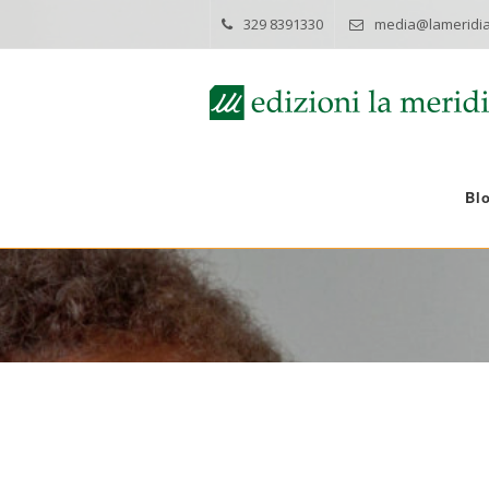
329 8391330
media@lameridia
Bl