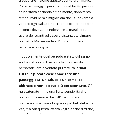
a superare insieme questo evento drammatico.
Poi arrivò maggio: pian piano quel brutto periodo
se ne stava andando e finalmente, dopo tanto
tempo, rividi le mie migliori amiche. Riuscivamo a
vederci ogni sabato, se ci penso ora erano strani
incontri: dovevamo indossare la mascherina,
avere dei guanti ed essere distanziate almeno
un metro. Ma per vederci l’unico modo era
rispettare le regole.
Indubbiamente quel periodo è stato utilissimo
anche dal punto di vista della mia crescita
personale: ero diventata più matura;
ormai
tutte le piccole cose come fare una
passeggiata, un saluto e un semplice
abbraccio non le davo più per scontate.
Ciò
ha scatenato in me una forte sensibilità che
prima non avevo e che tutt’ora ho. Cara
Francesca, stai vivendo gli anni più belli della tua
vita, ma con questa lettera voglio anche dirti che,