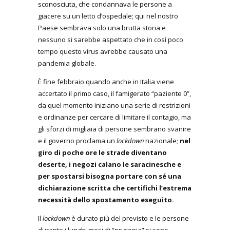
sconosciuta, che condannava le persone a
giacere su un letto d’ospedale; qui nel nostro
Paese sembrava solo una brutta storia e
nessuno si sarebbe aspettato che in così poco
tempo questo virus avrebbe causato una
pandemia globale.
È fine febbraio quando anche in Italia viene
accertato il primo caso, il famigerato “paziente 0”,
da quel momento iniziano una serie di restrizioni
e ordinanze per cercare di limitare il contagio, ma
gli sforzi di migliaia di persone sembrano svanire
e il governo proclama un
lockdown
nazionale;
nel
giro di poche ore le strade diventano
deserte, i negozi calano le saracinesche e
per spostarsi bisogna portare con sé una
dichiarazione scritta che certifichi l’estrema
necessità dello spostamento eseguito.
Il
lockdown
è durato più del previsto e le persone
durante i lunghi mesi di “prigionia” si sono