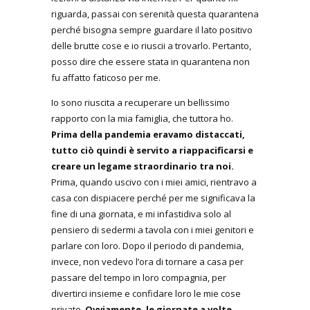
riguarda, passai con serenità questa quarantena
perché bisogna sempre guardare il lato positivo
delle brutte cose e io riuscii a trovarlo. Pertanto,
posso dire che essere stata in quarantena non
fu affatto faticoso per me.
Io sono riuscita a recuperare un bellissimo
rapporto con la mia famiglia, che tuttora ho.
Prima della pandemia eravamo distaccati,
tutto ciò quindi è servito a riappacificarsi e
creare un legame straordinario tra noi.
Prima, quando uscivo con i miei amici, rientravo a
casa con dispiacere perché per me significava la
fine di una giornata, e mi infastidiva solo al
pensiero di sedermi a tavola con i miei genitori e
parlare con loro. Dopo il periodo di pandemia,
invece, non vedevo l’ora di tornare a casa per
passare del tempo in loro compagnia, per
divertirci insieme e confidare loro le mie cose
private.
Ovviamente, le giornate a volte