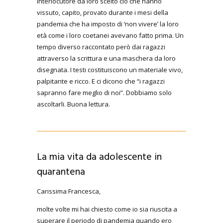
interlocutore da loro scelto ciò che hanno
vissuto, capito, provato durante i mesi della
pandemia che ha imposto di ‘non vivere’ la loro
età come i loro coetanei avevano fatto prima. Un
tempo diverso raccontato però dai ragazzi
attraverso la scrittura e una maschera da loro
disegnata. I testi costituiscono un materiale vivo,
palpitante e ricco. E ci dicono che “i ragazzi
sapranno fare meglio di noi”. Dobbiamo solo
ascoltarli. Buona lettura.
La mia vita da adolescente in
quarantena
Carissima Francesca,
molte volte mi hai chiesto come io sia riuscita a
superare il periodo di pandemia quando ero