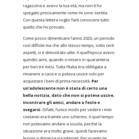
ragazzina e avevo la tua età, ma non ti ho
spiegato precisamente come mi sono sentita.
Con questa lettera voglio farti conoscere tutto
quello che ho provato.
Come posso dimenticare l’anno 2020, un periodo
così difficile ma che allo stesso tempo, sotto certi
aspetti, si è dimostrato utile. A quell’epoca avevo
quindici anni, quando ci misero in quarantena
per ben tre mesi. Tutta l’Italia era obbligata a
rimanere a casa e si poteva uscire solo per
acquistare i beni di prima necessità.
Per
un’adolescente non è stata di certo una
bella notizia, dato che non si poteva uscire,
incontrare gli amici, andare a feste e
svagarsi.
Difatti, l’unico modo per vedere i miei
coetanei era tramite uno schermo. A quel tempo
non potevamo andare a scuola, perché la
situazione era molto grave, quindi facevamo
lezioni a distanza via internet. Per quanto mi