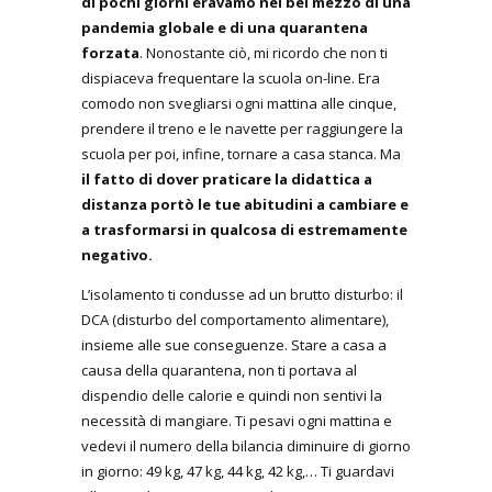
di pochi giorni eravamo nel bel mezzo di una
pandemia globale e di una quarantena
forzata
. Nonostante ciò, mi ricordo che non ti
dispiaceva frequentare la scuola on-line. Era
comodo non svegliarsi ogni mattina alle cinque,
prendere il treno e le navette per raggiungere la
scuola per poi, infine, tornare a casa stanca. Ma
il fatto di dover praticare la didattica a
distanza portò le tue abitudini a cambiare e
a trasformarsi in qualcosa di estremamente
negativo.
L’isolamento ti condusse ad un brutto disturbo: il
DCA (disturbo del comportamento alimentare),
insieme alle sue conseguenze. Stare a casa a
causa della quarantena, non ti portava al
dispendio delle calorie e quindi non sentivi la
necessità di mangiare. Ti pesavi ogni mattina e
vedevi il numero della bilancia diminuire di giorno
in giorno: 49 kg, 47 kg, 44 kg, 42 kg,… Ti guardavi