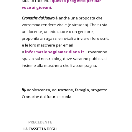
Mulato racconta
questo progetto per dar
voce ai giovani
.
Cronache dal futuro
è anche una proposta che
vorremmo rendere virale (e virtuosa). Che tu sia
un docente, un educatore o un genitore,
proponila ai ragazzi e invitali a inviare i loro scritti
e le loro maschere per email
a
informazione@lameridiana.it
. Troveranno
spazio sul nostro blog, dove saranno pubblicati
insieme alla maschera che li accompagna.
adolescenza
,
educazione
,
famiglia
,
progetto:
Cronache dal futuro
,
scuola
PRECEDENTE
LA CASSETTA DEGLI