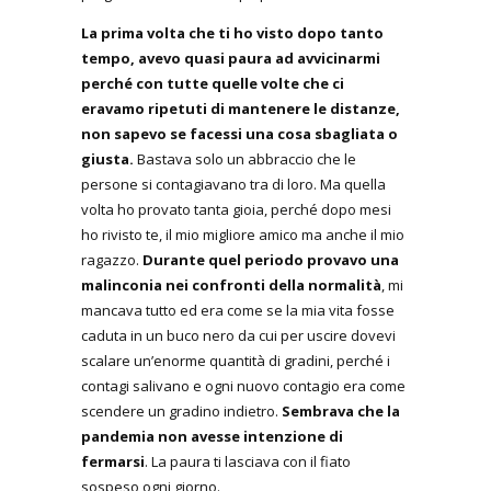
La prima volta che ti ho visto dopo tanto
tempo, avevo quasi paura ad avvicinarmi
perché con tutte quelle volte che ci
eravamo ripetuti di mantenere le distanze,
non sapevo se facessi una cosa sbagliata o
giusta.
Bastava solo un abbraccio che le
persone si contagiavano tra di loro. Ma quella
volta ho provato tanta gioia, perché dopo mesi
ho rivisto te, il mio migliore amico ma anche il mio
ragazzo.
Durante quel periodo provavo una
malinconia nei confronti della normalità
, mi
mancava tutto ed era come se la mia vita fosse
caduta in un buco nero da cui per uscire dovevi
scalare un’enorme quantità di gradini, perché i
contagi salivano e ogni nuovo contagio era come
scendere un gradino indietro.
Sembrava che la
pandemia non avesse intenzione di
fermarsi
. La paura ti lasciava con il fiato
sospeso ogni giorno.