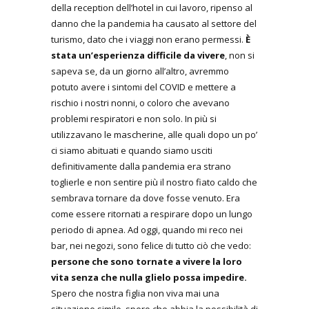
della reception dell’hotel in cui lavoro, ripenso al
danno che la pandemia ha causato al settore del
turismo, dato che i viaggi non erano permessi.
È
stata un’esperienza difficile da vivere
, non si
sapeva se, da un giorno all’altro, avremmo
potuto avere i sintomi del COVID e mettere a
rischio i nostri nonni, o coloro che avevano
problemi respiratori e non solo. In più si
utilizzavano le mascherine, alle quali dopo un po’
ci siamo abituati e quando siamo usciti
definitivamente dalla pandemia era strano
toglierle e non sentire più il nostro fiato caldo che
sembrava tornare da dove fosse venuto. Era
come essere ritornati a respirare dopo un lungo
periodo di apnea. Ad oggi, quando mi reco nei
bar, nei negozi, sono felice di tutto ciò che vedo:
persone che sono tornate a vivere la loro
vita senza che nulla glielo possa impedire.
Spero che nostra figlia non viva mai una
situazione simile, spero che abbia la possibilità di