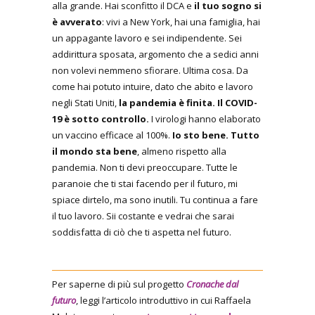
alla grande. Hai sconfitto il DCA e
il tuo sogno si
è avverato
: vivi a New York, hai una famiglia, hai
un appagante lavoro e sei indipendente. Sei
addirittura sposata, argomento che a sedici anni
non volevi nemmeno sfiorare. Ultima cosa. Da
come hai potuto intuire, dato che abito e lavoro
negli Stati Uniti,
la pandemia è finita. Il COVID-
19 è sotto controllo.
I virologi hanno elaborato
un vaccino efficace al 100%.
Io sto bene. Tutto
il mondo sta bene
, almeno rispetto alla
pandemia. Non ti devi preoccupare. Tutte le
paranoie che ti stai facendo per il futuro, mi
spiace dirtelo, ma sono inutili. Tu continua a fare
il tuo lavoro. Sii costante e vedrai che sarai
soddisfatta di ciò che ti aspetta nel futuro.
Per saperne di più sul progetto
Cronache dal
futuro
, leggi l’articolo introduttivo in cui Raffaela