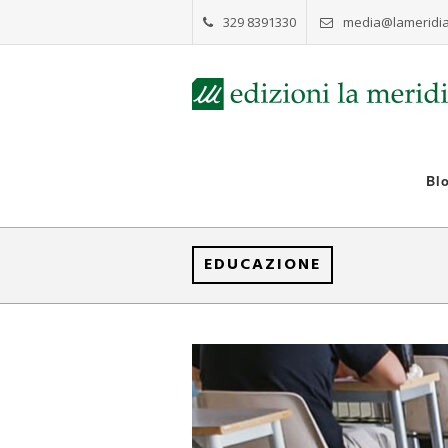
329 8391330
media@lameridia
Bl
EDUCAZIONE