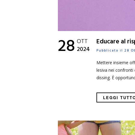
28
OTT
Educare al ris
2024
Pubblicato il 28 
Mettere insieme offe
lesiva nei confronti
dissing. È opportuno
LEGGI TUTT