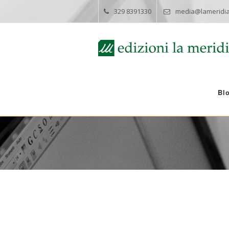
329 8391330
media@lameridia
Bl