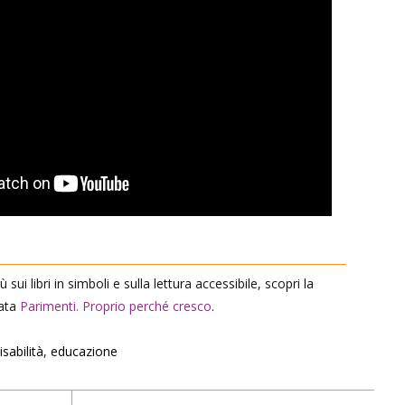
 sui libri in simboli e sulla lettura accessibile, scopri la
cata
Parimenti. Proprio perché cresco
.
isabilità
,
educazione