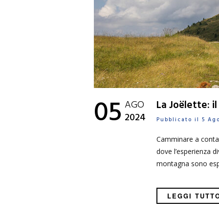
05
AGO
La Joëlette: i
2024
Pubblicato il 5 A
Camminare a contatto
dove l’esperienza di
montagna sono esper
LEGGI TUTT