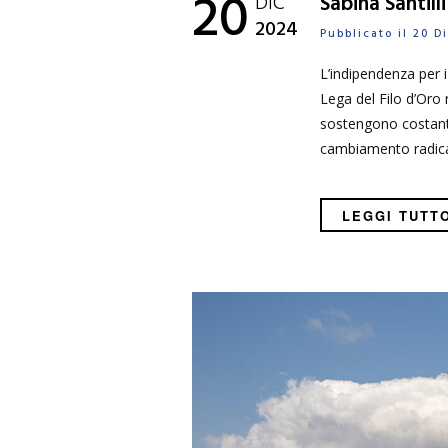
20
DIC
Sabina Santill
2024
Pubblicato il 20 
L’indipendenza per i
Lega del Filo d’Oro 
sostengono costant
cambiamento radica
LEGGI TUTT