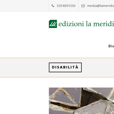
329 8391330
media@lameridia
Bl
DISABILITÀ