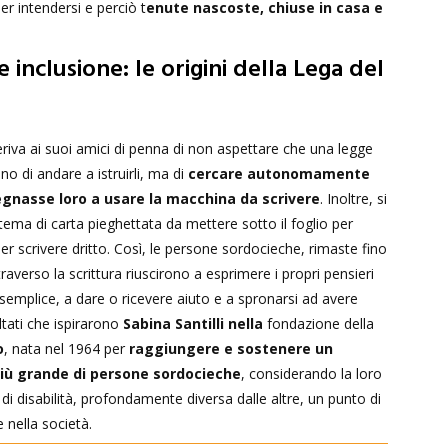
er intendersi e perciò t
enute nascoste, chiuse in casa e
inclusione: le origini della Lega del
eriva ai suoi amici di penna di non aspettare che una legge
o di andare a istruirli, ma di
cercare autonomamente
gnasse loro a usare la macchina da scrivere
. Inoltre, si
tema di carta pieghettata da mettere sotto il foglio per
per scrivere dritto. Così, le persone sordocieche, rimaste fino
traverso la scrittura riuscirono a esprimere i propri pensieri
semplice, a dare o ricevere aiuto e a spronarsi ad avere
ultati che ispirarono
Sabina Santilli nella
fondazione della
o
, nata nel 1964 per
raggiungere e sostenere un
ù grande di persone sordocieche
, considerando la loro
 di disabilità, profondamente diversa dalle altre, un punto di
e nella società.