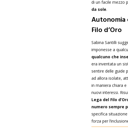
di un facile mezzo p
da sole
.
Autonomia e 
Filo d’Oro
Sabina Santilli sugg
imponesse a qualcun
qualcuno che inse
era inventata un sis
sentire delle guide 
ad allora isolate, at
in maniera chiara e 
nuovi interessi. Ris
Lega del Filo d’Or
numero sempre pi
specifica situazione
forza per l’inclusion