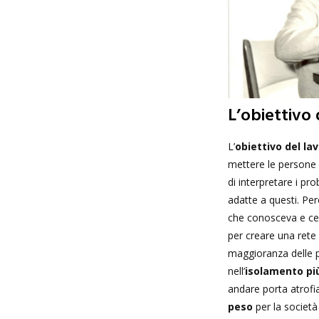
L’obiettivo 
L’
obiettivo del la
mettere le persone 
di interpretare i pr
adatte a questi. Perc
che conosceva e cer
per creare una rete 
maggioranza delle p
nell’
isolamento pi
andare porta atrofia 
peso
per la societ