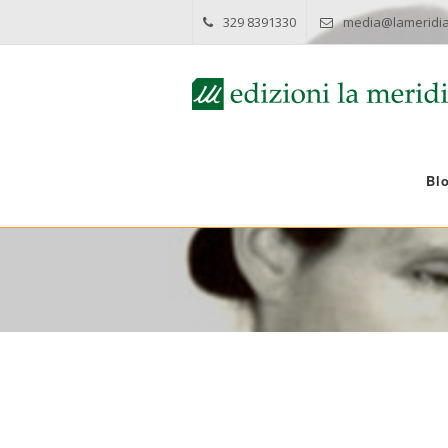
329 8391330
media@lameridia
Bl