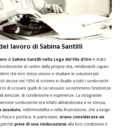
del lavoro di Sabina Santilli
voro
di
Sabina Santilli nella Lega del Filo d’Oro
è stato
sordocieche al centro della propria vita, rendendole capaci
oblemi che loro stessi vivono e studiare le soluzioni più
iò decise nel 1950 di scrivere in Braille a tutti i sordociechi
cò di scovare quelli di cui nessuno sa nemmeno l’esistenza
di amicizie, di condivisione e esperienze. La stragrande
ersone sordocieche era infatti abbandonata a se stessa,
ù assoluto
, nell’immobilità e nella frustrazione, che a lungo
fisica e psichica. In particolare,
erano considerate un
à perché
prive di una rieducazione
alla loro condizione e