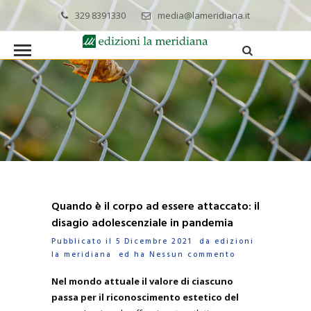
329 8391330
media@lameridiana.it
Quando è il corpo ad essere attaccato: il
disagio adolescenziale in pandemia
Pubblicato il 5 Dicembre 2021 da
edizioni
la meridiana
ed ha
Nessun commento
Nel mondo attuale il valore di ciascuno
passa per il riconoscimento estetico del