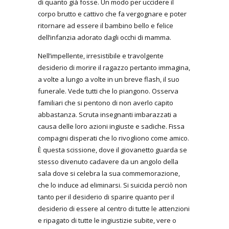
di quanto già fosse. Un modo per uccidere il
corpo brutto e cattivo che fa vergognare e poter
ritornare ad essere il bambino bello e felice
dell’infanzia adorato dagli occhi di mamma.
Nell’impellente, irresistibile e travolgente
desiderio di morire il ragazzo pertanto immagina,
a volte a lungo a volte in un breve flash, il suo
funerale. Vede tutti che lo piangono. Osserva
familiari che si pentono di non averlo capito
abbastanza. Scruta insegnanti imbarazzati a
causa delle loro azioni ingiuste e sadiche. Fissa
compagni disperati che lo rivogliono come amico.
È questa scissione, dove il giovanetto guarda se
stesso divenuto cadavere da un angolo della
sala dove si celebra la sua commemorazione,
che lo induce ad eliminarsi. Si suicida perciò non
tanto per il desiderio di sparire quanto per il
desiderio di essere al centro di tutte le attenzioni
e ripagato di tutte le ingiustizie subite, vere o