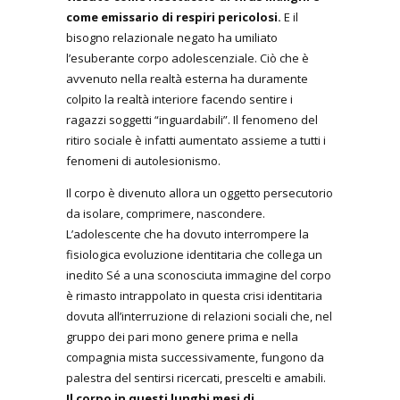
come emissario di respiri pericolosi.
E il
bisogno relazionale negato ha umiliato
l’esuberante corpo adolescenziale. Ciò che è
avvenuto nella realtà esterna ha duramente
colpito la realtà interiore facendo sentire i
ragazzi soggetti “inguardabili”. Il fenomeno del
ritiro sociale è infatti aumentato assieme a tutti i
fenomeni di autolesionismo.
Il corpo è divenuto allora un oggetto persecutorio
da isolare, comprimere, nascondere.
L’adolescente che ha dovuto interrompere la
fisiologica evoluzione identitaria che collega un
inedito Sé a una sconosciuta immagine del corpo
è rimasto intrappolato in questa crisi identitaria
dovuta all’interruzione di relazioni sociali che, nel
gruppo dei pari mono genere prima e nella
compagnia mista successivamente, fungono da
palestra del sentirsi ricercati, prescelti e amabili.
Il corpo in questi lunghi mesi di