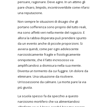
pensare, ragionare. Deve agire. In un attimo gli
pare chiaro, limpido, incontrovertibile come rifarsi
una reputazione.
Non sempre le situazioni di disagio che gli
portano sofferenza sono proprio del tutto reali,
ma sono affetti veri nella mente del ragazzo. E
allora la rabbia disperata può prendere spunto
da un evento anche di piccole proporzioni. Si
avvera quindi, come per ogni adolescente
narcisisticamente fragile e fisiologicamente
onnipotente, che il fatto increscioso va
amplificandosi a dismisura nella sua mente.
Diventa un tormento da cui fuggire. Un dolore da
eliminare. Una situazione da risolvere.
Un’ossessione da calmare. La morte pare la via
più giusta.
La scuola spesso fa da specchio a questo
narcisismo mortifero che va alimentandosi
all’infinito se si è bravi, perché bisogna essere