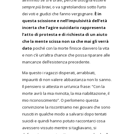
sempre più bravi
, o va sgretolandosi sotto l’urto
dei voti e giudizi che fanno vergognare.
È in
questa scissione e nell’impulsività dell’età
incerta che l’agire suicidario rappresenta
l’atto di protesta e di richiesta di un aiuto
che la mente scissa non sa che mai gli verrà
dato
poiché con la morte finisce davvero la vita
e non c’è un’altra chance che possa riparare alle
mancanze dell’esistenza precedente.
Ma questo i ragazzi disperati, arrabbiati,
impauriti di non valere abbastanza non lo sanno.
Il pensiero si attesta in un’unica frase: “Con la
morte avrò la mia rivincita, la mia riabilitazione, il
mio riconoscimento”. O perlomeno questa
convinzione la riscontriamo nei giovani che sono
riusciti in qualche modo a salvarsi dopo tentati
suicidi e quindi hanno potuto raccontarci cosa
avessero vissuto mentre si tagliavano, si