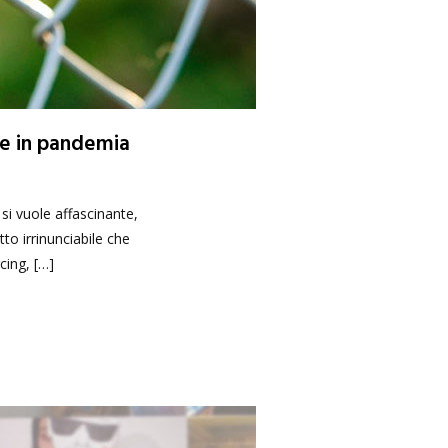
le in pandemia
si vuole affascinante,
o irrinunciabile che
cing, […]