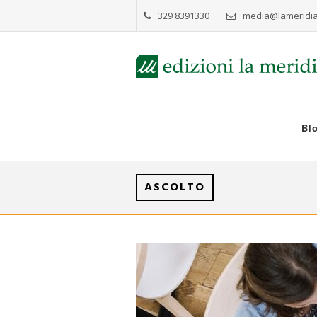
329 8391330
media@lameridia
Bl
ASCOLTO