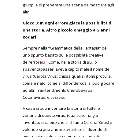
gruppi e di preparare una scena da mostrare agli
altri.
Gioco 3: In ogni errore giace la possibilità di
una storia. Altro piccolo omaggio a Gianni
Rodari
Sempre nella “Grammatica della Fantasia” c’è
uno spunto basato sulle possibilità creative
dell’errore
[3]
. Come, nella storia di Bu, lo
spaventapasseri aveva capito male il nome del
virus (Carota Virus: chissà quali sintomi procura,
come è nato, come si diffonde) così si può giocare
ad altri fraintendimenti: Cherobavirus,
Cotonavirus, e così via.
A casa si può inventare la storia di tutte le
varianti di questo virus, (qualcuno ha già
inventato una biro che si chiama Corona Birus) e
volendo si può andare avanti così, dicendo di
aver capito male, ma sempre cercando di