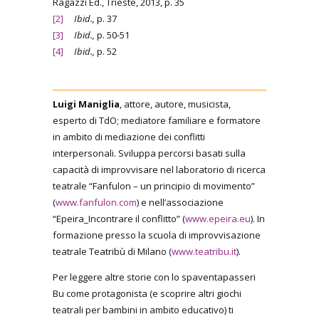
Ragazzi Ed., Trieste, 2013, p. 35
[2]
Ibid.,
p. 37
[3]
Ibid.,
p. 50-51
[4]
Ibid.,
p. 52
Luigi Maniglia
, attore, autore, musicista,
esperto di TdO; mediatore familiare e formatore
in ambito di mediazione dei conflitti
interpersonali. Sviluppa percorsi basati sulla
capacità di improvvisare nel laboratorio di ricerca
teatrale “Fanfulon – un principio di movimento”
(
www.fanfulon.com
) e nell’associazione
“Epeira_Incontrare il conflitto” (
www.epeira.eu
). In
formazione presso la scuola di improvvisazione
teatrale Teatribù di Milano (
www.teatribu.it
).
Per leggere altre storie con lo spaventapasseri
Bu come protagonista (e scoprire altri giochi
teatrali per bambini in ambito educativo) ti