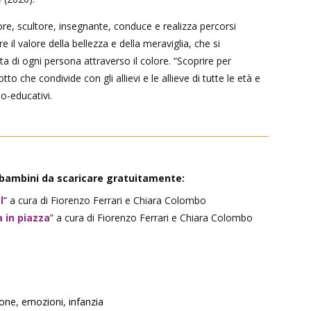
tore, scultore, insegnante, conduce e realizza percorsi
ere il valore della bellezza e della meraviglia, che si
a di ogni persona attraverso il colore. “Scoprire per
tto che condivide con gli allievi e le allieve di tutte le età e
io-educativi.
r bambini da scaricare gratuitamente:
l
” a cura di Fiorenzo Ferrari e Chiara Colombo
 in piazza
” a cura di Fiorenzo Ferrari e Chiara Colombo
ione
,
emozioni
,
infanzia