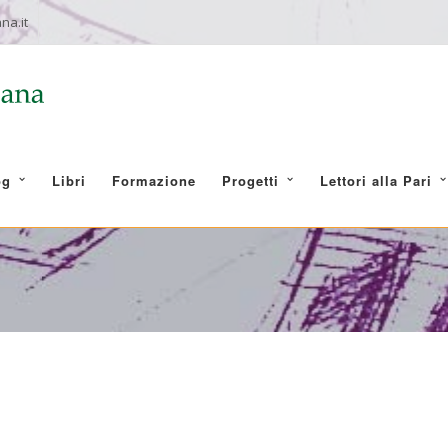
na.it
og
Libri
Formazione
Progetti
Lettori alla Pari