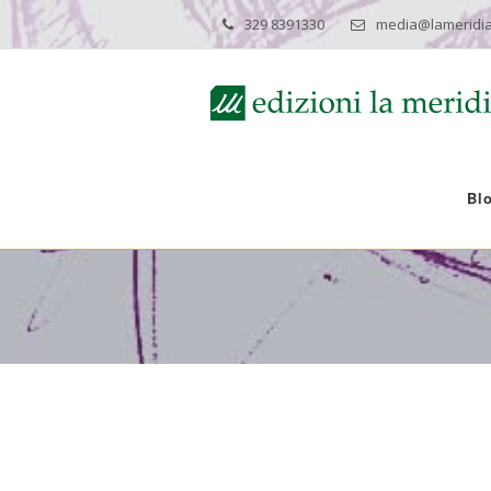
329 8391330
media@lameridia
Bl