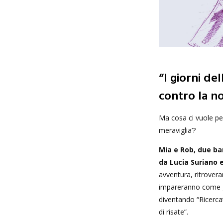
“I giorni del
contro la no
Ma cosa ci vuole per 
meraviglia’?
Mia e Rob, due bam
da Lucia Suriano e
avventura, ritrovera
impareranno come g
diventando “Ricercat
di risate”.