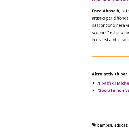
Enzo Abascià
, pit
artistici per diffond
nascondono nella vit
scoprirsi” è il suo mo
in diversi ambiti soc
Altre attività pe
“
I baffi di Miche
“
Socrate non va
bambini
,
educaz