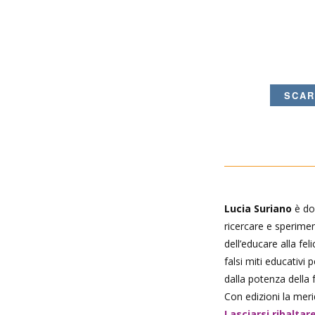
SCAR
Lucia Suriano
è doc
ricercare e sperimen
dell’educare alla fel
falsi miti educativi
dalla potenza della f
Con edizioni la mer
Lasciarsi ribaltar