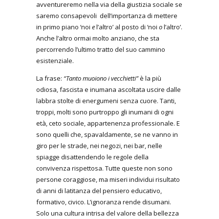
avventureremo nella via della giustizia sociale se
saremo consapevoli dell’importanza di mettere
in primo piano ‘noi
e
l’altro’ al posto di ‘noi
o
l’altro’.
Anche l’altro ormai molto anziano, che sta
percorrendo l’ultimo tratto del suo cammino
esistenziale.
La frase:
“Tanto muoiono i vecchietti”
è la più
odiosa, fascista e inumana ascoltata uscire dalle
labbra stolte di energumeni senza cuore. Tanti,
troppi, molti sono purtroppo gli inumani di ogni
età, ceto sociale, appartenenza professionale. E
sono quelli che, spavaldamente, se ne vanno in
giro per le strade, nei negozi, nei bar, nelle
spiagge disattendendo le regole della
convivenza rispettosa. Tutte queste non sono
persone coraggiose, ma miseri individui risultato
di anni di latitanza del pensiero educativo,
formativo, civico. L’ignoranza rende disumani.
Solo una cultura intrisa del valore della bellezza