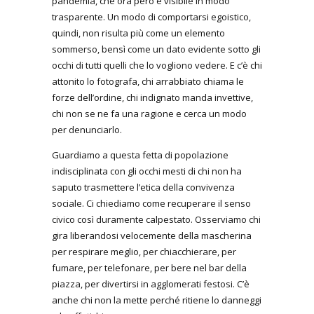
pandemia, che ora però è visibile in modo
trasparente. Un modo di comportarsi egoistico,
quindi, non risulta più come un elemento
sommerso, bensì come un dato evidente sotto gli
occhi di tutti quelli che lo vogliono vedere. E c’è chi
attonito lo fotografa, chi arrabbiato chiama le
forze dell’ordine, chi indignato manda invettive,
chi non se ne fa una ragione e cerca un modo
per denunciarlo.
Guardiamo a questa fetta di popolazione
indisciplinata con gli occhi mesti di chi non ha
saputo trasmettere l’etica della convivenza
sociale. Ci chiediamo come recuperare il senso
civico così duramente calpestato. Osserviamo chi
gira liberandosi velocemente della mascherina
per respirare meglio, per chiacchierare, per
fumare, per telefonare, per bere nel bar della
piazza, per divertirsi in agglomerati festosi. C’è
anche chi non la mette perché ritiene lo danneggi