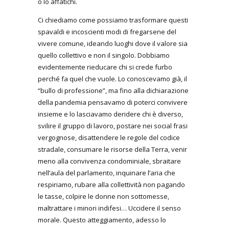
o lo affatichi.
Ci chiediamo come possiamo trasformare questi
spavaldi e incoscienti modi di fregarsene del
vivere comune, ideando luoghi dove il valore sia
quello collettivo e non il singolo. Dobbiamo
evidentemente rieducare chi si crede furbo
perché fa quel che vuole. Lo conoscevamo già, il
“bullo di professione”, ma fino alla dichiarazione
della pandemia pensavamo di poterci convivere
insieme e lo lasciavamo deridere chi è diverso,
svilire il gruppo di lavoro, postare nei social frasi
vergognose, disattendere le regole del codice
stradale, consumare le risorse della Terra, venir
meno alla convivenza condominiale, sbraitare
nell’aula del parlamento, inquinare l’aria che
respiriamo, rubare alla collettività non pagando
le tasse, colpire le donne non sottomesse,
maltrattare i minori indifesi… Uccidere il senso
morale. Questo atteggiamento, adesso lo