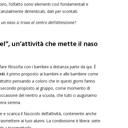
espiro, l’olfatto sono elementi così fondamentali e
anzialmente dimenticati, dati per scontati.
n naso si trova al centro dell’attenzione?
hel”, un’attività che mette il naso
are filosofia con i bambini a distanza parte da qui. È
ti
: il primo proposto ai bambini e alle bambine come
tutto pensando a coloro che in questi giorni fanno
 il secondo proposto al gruppo, come momento di
occasione del rientro a scuola, che tutti ci auguriamo
iera serena.
te e scarica il fascicolo dell’attività, contenente anche
smettere ai tuoi alunni. La condivisione è libera: siete
ti a trasmetterlo.