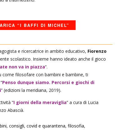
ARICA “I BAFFI DI MICHEL”
gogista e ricercatrice in ambito educativo,
Fiorenzo
gente scolastico. Insieme hanno ideato anche il gioco
ate non va in piazza
“.
su come filosofare con bambini e bambine, ti
 “
Penso dunque siamo. Percorsi e giochi di
i
” (edizioni la meridiana, 2019).
tività “
I giorni della meraviglia
” a cura di Lucia
Enzo Abascià.
ini
,
consigli
,
covid e quarantena
,
filosofia
,