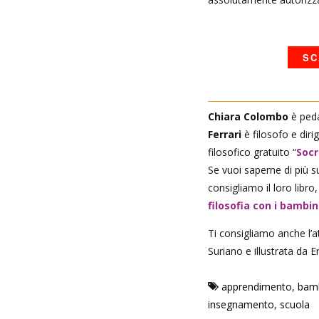
SC
Chiara Colombo
è peda
Ferrari
è filosofo e diri
filosofico gratuito “
Socr
Se vuoi saperne di più 
consigliamo il loro libro,
filosofia con i bambin
Ti consigliamo anche l’at
Suriano e illustrata da 
apprendimento
,
bamb
insegnamento
,
scuola