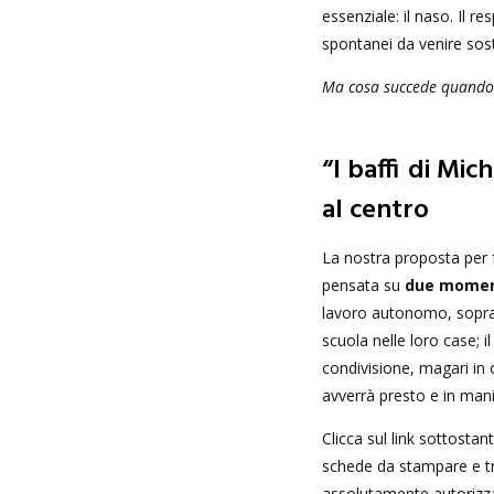
essenziale: il naso. Il r
spontanei da venire sost
Ma cosa succede quando u
“I baffi di Mic
al centro
La nostra proposta per f
pensata su
due momen
lavoro autonomo, soprat
scuola nelle loro case;
condivisione, magari in 
avverrà presto e in man
Clicca sul link sottostan
schede da stampare e tra
assolutamente autorizza