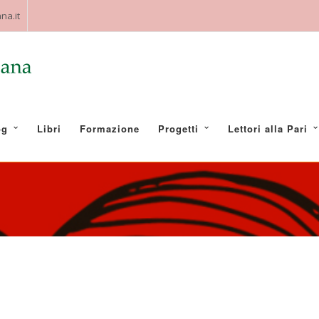
na.it
og
Libri
Formazione
Progetti
Lettori alla Pari