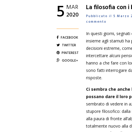
5
MAR
La filosofia con i
2020
Pubblicato il 5 Marz
commento
In questi giorni, segnati
FACEBOOK
insieme agli starnuti ha
TWITTER
decisioni estreme, come
PINTEREST
intercettare alcuni pens
GOOGLE+
hanno a che fare con loro
sono fatti interrogare 
risposte.
Ci sembra che anche l
possano dare il loro p
sembrato di vedere in az
stupore filosofico: dalla
alla paura di fronte all’a
totalmente nuovo alla di