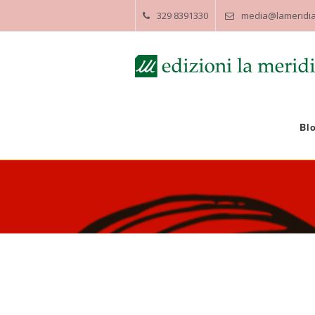
329 8391330
media@lameridia
Bl