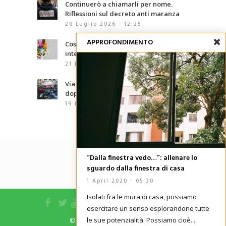
Continuerò a chiamarli per nome.
Riflessioni sul decreto anti maranza
28 Luglio 2026 - 12:25
APPROFONDIMENTO
Cosa sono le competenze
interculturali?
21 Luglio 2026 - 07:00
Via d’Amelio, trentaquattro anni
dopo: le mafie che abbiamo davanti
19 Luglio 2026 - 06:02
“Dalla finestra vedo…”: allenare lo
sguardo dalla finestra di casa
1 April 2020 - 05:30
Isolati fra le mura di casa, possiamo
esercitare un senso esplorandone tutte
le sue potenzialità. Possiamo cioè...
© 2015 edizioni la meridiana