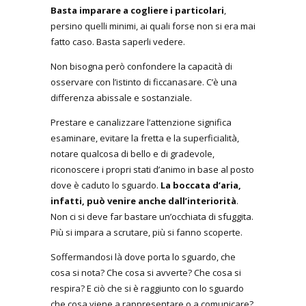
Basta imparare a cogliere i particolari
,
persino quelli minimi, ai quali forse non si era mai
fatto caso. Basta saperli vedere.
Non bisogna però confondere la capacità di
osservare con l’istinto di ficcanasare. C’è una
differenza abissale e sostanziale.
Prestare e canalizzare l’attenzione significa
esaminare, evitare la fretta e la superficialità,
notare qualcosa di bello e di gradevole,
riconoscere i propri stati d’animo in base al posto
dove è caduto lo sguardo.
La boccata d’aria,
infatti, può venire anche dall’interiorità
.
Non ci si deve far bastare un’occhiata di sfuggita.
Più si impara a scrutare, più si fanno scoperte.
Soffermandosi là dove porta lo sguardo, che
cosa si nota? Che cosa si avverte? Che cosa si
respira? E ciò che si è raggiunto con lo sguardo
che cosa viene a rappresentare o a comunicare?