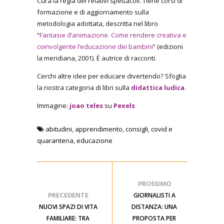
Cura la regia dei relativi spettacoli. Tiene corsi di
formazione e di aggiornamento sulla
metodologia adottata, descritta nel libro
“
Fantasie d’animazione. Come rendere creativa e
coinvolgente l’educazione dei bambini
” (edizioni
la meridiana, 2001). È autrice di racconti.
Cerchi altre idee per educare divertendo? Sfoglia
la nostra categoria di libri sulla
didattica ludica
.
Immagine:
joao teles
su
Pexels
abitudini
,
apprendimento
,
consigli
,
covid e
quarantena
,
educazione
PROSSIMO
PRECEDENTE
GIORNALISTI A
NUOVI SPAZI DI VITA
DISTANZA: UNA
FAMILIARE: TRA
PROPOSTA PER