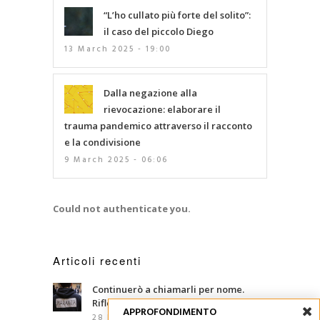
“L’ho cullato più forte del solito”:
il caso del piccolo Diego
13 March 2025 - 19:00
Dalla negazione alla
rievocazione: elaborare il
trauma pandemico attraverso il racconto
e la condivisione
9 March 2025 - 06:06
Could not authenticate you.
Articoli recenti
Continuerò a chiamarli per nome.
Riflessioni sul decreto anti maranza
APPROFONDIMENTO
28 Luglio 2026 - 12:25