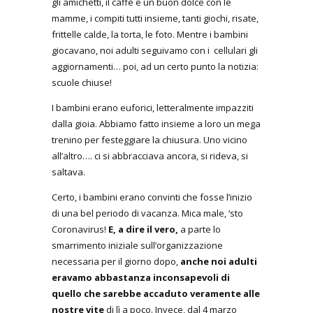
gli amichetti, il caffè e un buon dolce con le
mamme, i compiti tutti insieme, tanti giochi, risate,
frittelle calde, la torta, le foto. Mentre i bambini
giocavano, noi adulti seguivamo con i cellulari gli
aggiornamenti… poi, ad un certo punto la notizia:
scuole chiuse!
I bambini erano euforici, letteralmente impazziti
dalla gioia. Abbiamo fatto insieme a loro un mega
trenino per festeggiare la chiusura. Uno vicino
all’altro…. ci si abbracciava ancora, si rideva, si
saltava.
Certo, i bambini erano convinti che fosse l’inizio
di una bel periodo di vacanza. Mica male, ‘sto
Coronavirus!
E, a dire il vero,
a parte lo
smarrimento iniziale sull’organizzazione
necessaria per il giorno dopo,
anche noi adulti
eravamo abbastanza inconsapevoli di
quello che sarebbe accaduto veramente alle
nostre vite
di lì a poco. Invece, dal 4 marzo