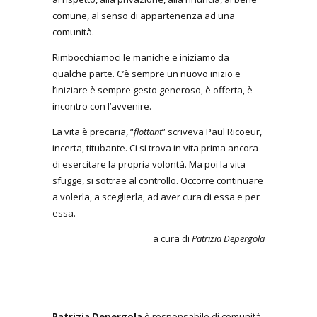
comune, al senso di appartenenza ad una
comunità.
Rimbocchiamoci le maniche e iniziamo da
qualche parte. C’è sempre un nuovo inizio e
l’iniziare è sempre gesto generoso, è offerta, è
incontro con l’avvenire.
La vita è precaria, “
flottant
” scriveva Paul Ricoeur,
incerta, titubante. Ci si trova in vita prima ancora
di esercitare la propria volontà. Ma poi la vita
sfugge, si sottrae al controllo. Occorre continuare
a volerla, a sceglierla, ad aver cura di essa e per
essa.
a cura di
Patrizia Depergola
Patrizia Depergola
è responsabile di comunità