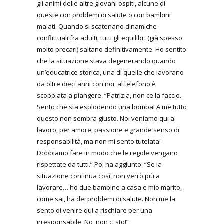
gli animi delle altre giovani ospiti, alcune di
queste con problemi di salute o con bambini
malati. Quando si scatenano dinamiche
conflittuali fra adulti, tutti gli equilibri (già spesso
molto precari) saltano definitivamente. Ho sentito
che la situazione stava degenerando quando
un’educatrice storica, una di quelle che lavorano
da oltre dieci anni con noi, al telefono è
scoppiata a piangere: “Patrizia, non ce la faccio.
Sento che sta esplodendo una bomba! A me tutto
questo non sembra giusto. Noi veniamo qui al
lavoro, per amore, passione e grande senso di
responsabilità, ma non mi sento tutelata!
Dobbiamo fare in modo che le regole vengano
rispettate da tutti.” Poi ha aggiunto: “Se la
situazione continua così, non verrò più a
lavorare… ho due bambine a casa e mio marito,
come sai, ha dei problemi di salute. Non me la
sento di venire qui a rischiare per una
irresponsabile. No, non ci sto!”