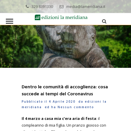
329 8391330
media@lameridiana.it
Dentro le comunità di accoglienza: cosa
succede ai tempi del Coronavirus
Pubblicato il 4 Aprile 2020 da
edizioni la
meridiana
ed ha
Nessun commento
Il 4 marzo a casa mia c’era aria di festa
: il
compleanno di mia figlia. Un pranzo gioioso con