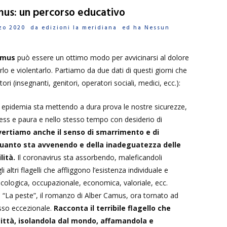
mus: un percorso educativo
arzo 2020 da
edizioni la meridiana
ed ha
Nessun
amus
può essere un ottimo modo per avvicinarsi al dolore
o e violentarlo. Partiamo da due dati di questi giorni che
ri (insegnanti, genitori, operatori sociali, medici, ecc.):
epidemia sta mettendo a dura prova le nostre sicurezze,
ess e paura e nello stesso tempo con desiderio di
ertiamo anche il senso di smarrimento e di
uanto sta avvenendo e della inadeguatezza delle
lità.
Il coronavirus sta assorbendo, maleficandoli
i altri flagelli che affliggono l’esistenza individuale e
i ecologica, occupazionale, economica, valoriale, ecc.
 “La peste”, il romanzo di Alber Camus, ora tornato ad
sso eccezionale.
Racconta il terribile flagello che
città, isolandola dal mondo, affamandola e