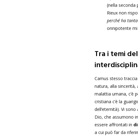
(nella seconda
Rieux non risp
perché ha tanta 
onnipotente mi 
Tra i temi de
interdisciplin
Camus stesso traccia 
natura, alla sincerità,
malattia umana, c’è pe
cristiana c’è la guari
dell’eternità). Vi son
Dio, che assumono in
essere affrontati in
di
a cui può far da rife