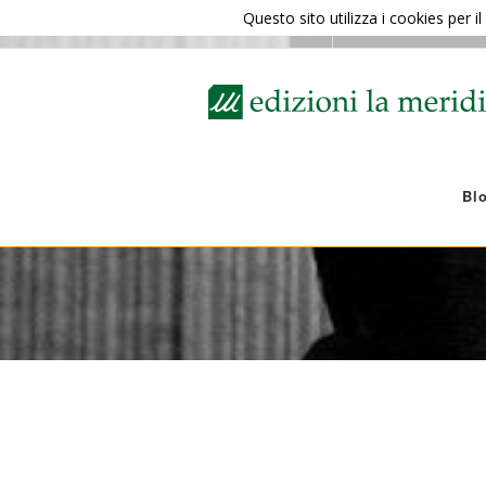
Questo sito utilizza i cookies per 
329 8391330
media@lameridia
Bl