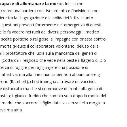
capace di allontanare la morte.
Indica che
di creare una barriera con l’isolamento e l’individualismo
ere tra la disgregazione e la solidarietà. Il racconto
i, questioni presenti fortemente nell’emergenza di questi
 le fa vedere nei ruoli dei diversi personaggi: il medico
 scelte politiche o religiose, si impegna con onestà contro
a morte (Rieux); il collaboratore volontario, deluso dalla
; il profittatore che lucra sulla mancanza dei generi di
(Cottard); il religioso che vede nella peste il flagello di Dio
 cerca di fuggire per raggiungere una posizione di
 affettiva, ma alla fine rinuncia per non abbandonare gli
rono (Rambert); chi si impegna a trovare un vaccino,
 distaccato ma che si commuove di fronte all’agonia di
astel); il giudice freddo che cambia solo dopo la morte del
la madre che soccorre il figlio data l’assenza della moglie a
ave malattia.