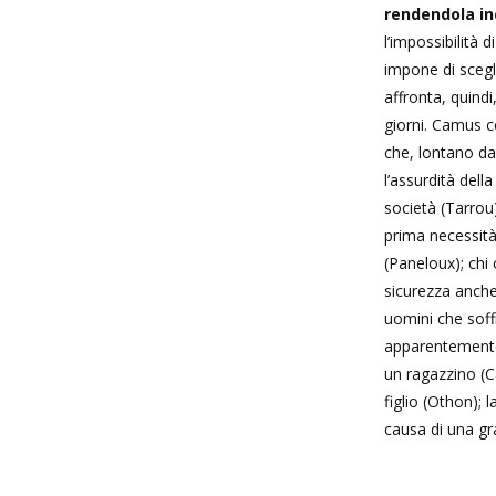
rendendola in
l’impossibilità 
impone di scegli
affronta, quind
giorni. Camus ce
che, lontano da
l’assurdità dell
società (Tarrou)
prima necessità 
(Paneloux); chi
sicurezza anche
uomini che soff
apparentemente
un ragazzino (C
figlio (Othon); 
causa di una gr