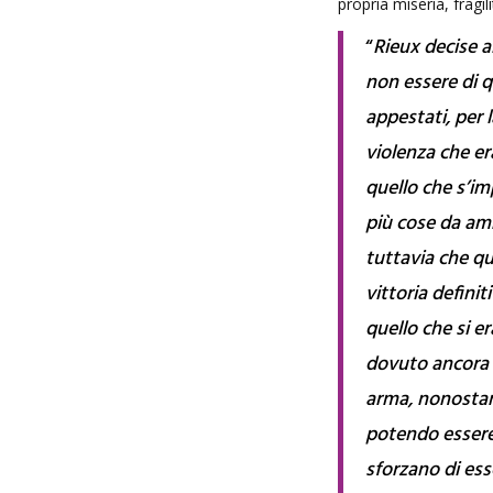
propria miseria, fragil
“
Rieux decise al
non essere di q
appestati, per l
violenza che er
quello che s’im
più cose da am
tuttavia che q
vittoria defini
quello che si 
dovuto ancora c
arma, nonostant
potendo essere s
sforzano di esse