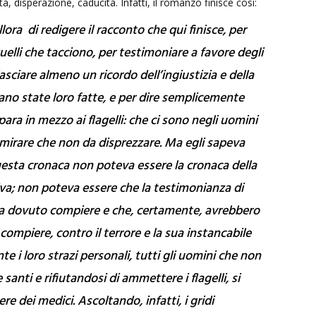
ità, disperazione, caducità. Infatti, il romanzo finisce così:
lora di redigere il racconto che qui finisce, per
uelli che tacciono, per testimoniare a favore degli
asciare almeno un ricordo dell’ingiustizia e della
ano state loro fatte, e per dire semplicemente
para in mezzo ai flagelli: che ci sono negli uomini
mirare che non da disprezzare. Ma egli sapeva
uesta cronaca non poteva essere la cronaca della
tiva; non poteva essere che la testimonianza di
era dovuto compiere e che, certamente, avrebbero
ompiere, contro il terrore e la sua instancabile
e i loro strazi personali, tutti gli uomini che non
anti e rifiutandosi di ammettere i flagelli, si
re dei medici. Ascoltando, infatti, i gridi