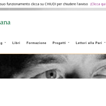
il suo funzionamento clicca su CHIUDI per chiudere l'avviso
(Clicca qu
na.it
og
Libri
Formazione
Progetti
Lettori alla Pari