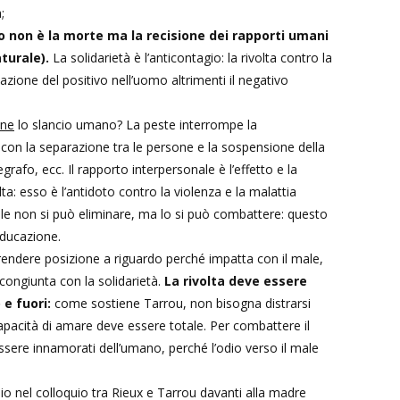
;
so non è la morte ma la recisione dei rapporti umani
turale).
La solidarietà è l’anticontagio: la rivolta contro la
vazione del positivo nell’uomo altrimenti il negativo
ene
lo slancio umano? La peste interrompe la
on la separazione tra le persone e la sospensione della
legrafo, ecc. Il rapporto interpersonale è l’effetto e la
lta: esso è l’antidoto contro la violenza e la malattia
ale non si può eliminare, ma lo si può combattere: questo
educazione.
ndere posizione a riguardo perché impatta con il male,
 congiunta con la solidarietà.
La rivolta deve essere
 e fuori:
come sostiene Tarrou, non bisogna distrarsi
apacità di amare deve essere totale. Per combattere il
sere innamorati dell’umano, perché l’odio verso il male
Dio nel colloquio tra Rieux e Tarrou davanti alla madre