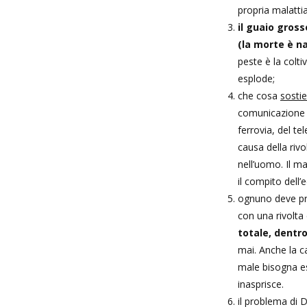
propria malattia
il guaio gros
(la morte è na
peste è la colti
esplode;
che cosa
sosti
comunicazione c
ferrovia, del te
causa della rivo
nell’uomo. Il m
il compito dell’
ognuno deve pre
con una rivolta
totale, dentro
mai. Anche la c
male bisogna es
inasprisce.
il problema di 