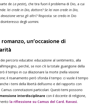
 parte de
La peste
), che tira fuori il problema di Dio, a cui
onde:
lei crede in Dio, dottore? Se lei non crede in Dio,
devozione verso gli altri?
Risposta: se credo in Dio
disinteresso degli uomini.
l romanzo, un’occasione di
arità
dei percorsi educativi: educazione al sentimento, alla
 all’impegno, perché, se non c’è la totale guarigione della
rò il tempo in cui dilazionare la morte (nella visione
gione; il risanamento però sfonda il tempo: ci vuole il tempo
o anche i temi della libertà dell’uomo e del rapporto con
 Camus connotazioni particolari. Questi temi possono
mensione interdisciplinare
con il docente di religione,
rimento
la riflessione su Camus del Card. Ravasi
.