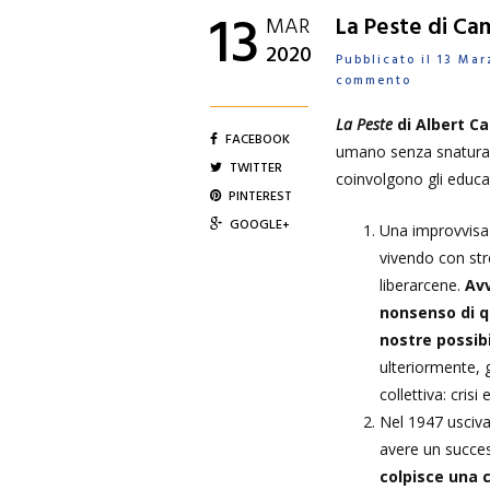
13
MAR
La Peste di Ca
2020
Pubblicato il 13 M
commento
La Peste
di Albert C
FACEBOOK
umano senza snaturarl
TWITTER
coinvolgono gli educato
PINTEREST
GOOGLE+
Una improvvisa 
vivendo con str
liberarcene.
Avv
nonsenso di q
nostre possibi
ulteriormente, gl
collettiva: cris
Nel 1947 usciva
avere un succe
colpisce una 