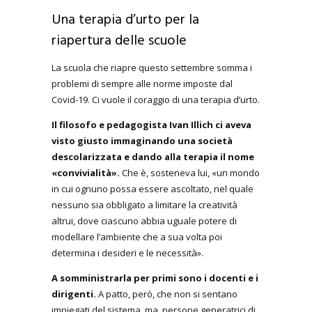
Una terapia d’urto per la
riapertura delle scuole
La scuola che riapre questo settembre somma i
problemi di sempre alle norme imposte dal
Covid-19. Ci vuole il coraggio di una terapia d’urto.
Il filosofo e pedagogista Ivan Illich ci aveva
visto giusto immaginando una società
descolarizzata e dando alla terapia il nome
«convivialità».
Che è, sosteneva lui, «un mondo
in cui ognuno possa essere ascoltato, nel quale
nessuno sia obbligato a limitare la creatività
altrui, dove ciascuno abbia uguale potere di
modellare l’ambiente che a sua volta poi
determina i desideri e le necessità».
A somministrarla per primi sono i docenti e i
dirigenti.
A patto, però, che non si sentano
impiegati del sistema, ma persone generatrici di