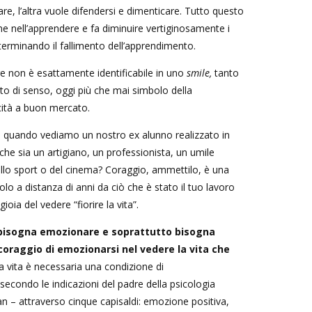
are, l’altra vuole difendersi e dimenticare. Tutto questo
e nell’apprendere e fa diminuire vertiginosamente i
determinando il fallimento dell’apprendimento.
ere non è esattamente identificabile in uno
smile,
tanto
to di senso, oggi più che mai simbolo della
icità a buon mercato.
sa quando vediamo un nostro ex alunno realizzato in
à, che sia un artigiano, un professionista, un umile
ello sport o del cinema? Coraggio, ammettilo, è una
olo a distanza di anni da ciò che è stato il tuo lavoro
gioia del vedere “fiorire la vita”.
 bisogna emozionare e soprattutto bisogna
l coraggio di emozionarsi nel vedere la vita che
e la vita è necessaria una condizione di
 secondo le indicazioni del padre della psicologia
an – attraverso cinque capisaldi: emozione positiva,