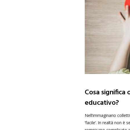
Cosa significa 
educativo?
Nell’immaginario colletti
‘facile’. In realtà non è
rompicapo complicato e s