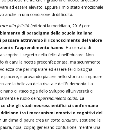
ivare ad essere elevato. Eppure il mio stato emozionale
o anche in una condizione di difficoltà.
care alla felicità
(edizioni la meridiana, 2016) ero
mbiamento di paradigma della scuola italiana
i passare attraverso il riconoscimento del valore
ozioni e l’apprendimento hanno
. Ho cercato di
a scoprire il segreto della felicità nell’educare. Non
o di darvi la ricetta preconfezionata, ma sicuramente
olezza che per imparare ed essere felici bisogna
are piacere, e provando piacere nello sforzo di imparare
entare la bellezza della risata e dell’Eudemonia. La
dinario di Psicologia dello Sviluppo all’Università di
damentale ruolo dell’
apprendimento caldo.
La
ce che gli studi neuroscientifici ci confermano
ddizione tra i meccanismi emotivi e cognitivi del
n un clima di paura crea un
corto circuito
», sostiene: le
 (paura, noia, colpa) generano confusione; mentre una