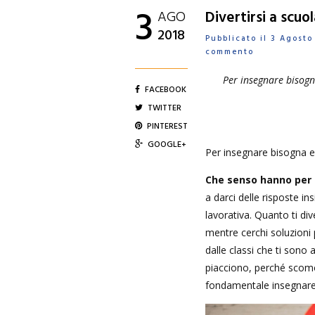
3
AGO
Divertirsi a scu
2018
Pubblicato il 3 Agost
commento
Per insegnare bisogn
FACEBOOK
TWITTER
PINTEREST
GOOGLE+
Per insegnare bisogna
Che senso hanno per 
a darci delle risposte i
lavorativa. Quanto ti dive
mentre cerchi soluzioni 
dalle classi che ti sono 
piacciono, perché scomod
fondamentale insegnare