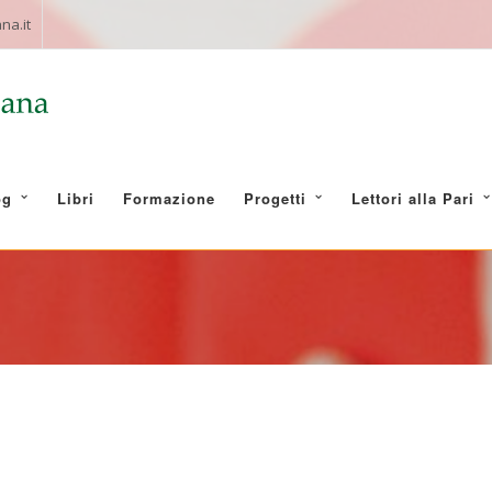
na.it
og
Libri
Formazione
Progetti
Lettori alla Pari