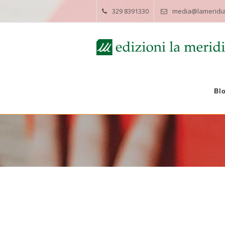
329 8391330
media@lameridia
Bl