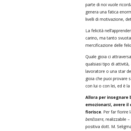
parte di noi vuole ricord
genera una fatica enorm
livelli di motivazione, 
La felicità nell’apprend
carino, ma tanto svuota
mercificazione delle fel
Quale gioia ci attraver
qualsiasi tipo di attivit
lavoratore o una star d
gioia che puoi provare s
con lui o con lei, ed è la 
Allora per insegnare
emozionar
si
, avere i
fiorisce
. Per far fiorir
benEssere,
realizzabile –
positiva dott. M. Seligm