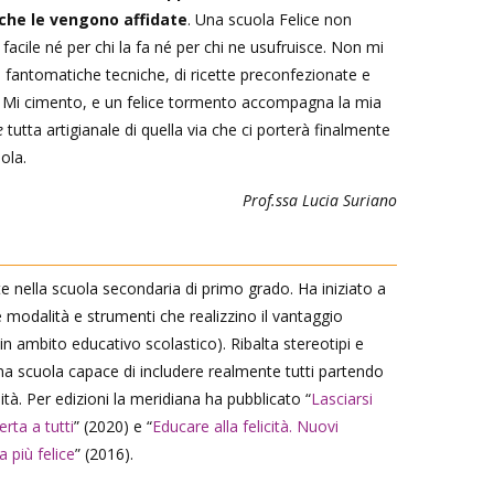
e che le vengono affidate
. Una scuola Felice non
facile né per chi la fa né per chi ne usufruisce. Non mi
 fantomatiche tecniche, di ricette preconfezionate e
. Mi cimento, e un felice tormento accompagna la mia
e
tutta artigianale di quella via che ci porterà finalmente
uola.
Prof.ssa Lucia Suriano
 nella scuola secondaria di primo grado. Ha iniziato a
 modalità e strumenti che realizzino il vantaggio
in ambito educativo scolastico). Ribalta stereotipi e
 una scuola capace di includere realmente tutti partendo
lità. Per edizioni la meridiana ha pubblicato “
Lasciarsi
erta a tutti
” (2020) e “
Educare alla felicità. Nuovi
 più felice
” (2016).