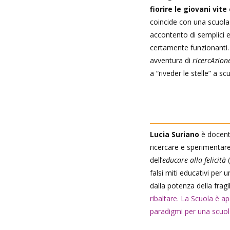
fiorire le giovani vit
coincide con una scuola 
accontento di semplici e
certamente funzionanti
avventura di
ricercAzion
a “riveder le stelle” a sc
Lucia Suriano
è docente
ricercare e sperimentare
dell’
educare alla felicità
(
falsi miti educativi per
dalla potenza della fragi
ribaltare. La Scuola è ap
paradigmi per una scuola