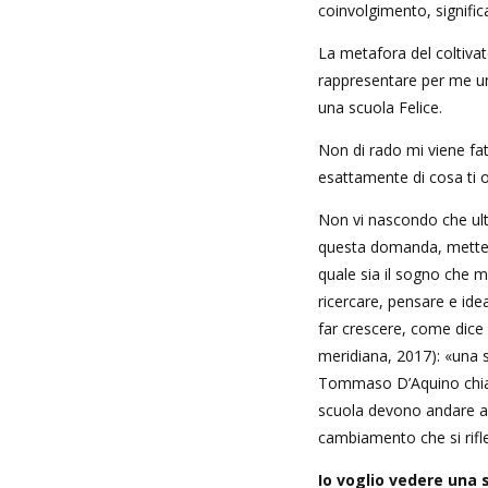
coinvolgimento, significa
La metafora del coltiva
rappresentare per me una
una scuola Felice.
Non di rado mi viene f
esattamente di cosa ti 
Non vi nascondo che ul
questa domanda, metten
quale sia il sogno che 
ricercare, pensare e id
far crescere, come dic
meridiana, 2017): «una s
Tommaso D’Aquino chiama
scuola devono andare a
cambiamento che si rifl
Io voglio vedere una s