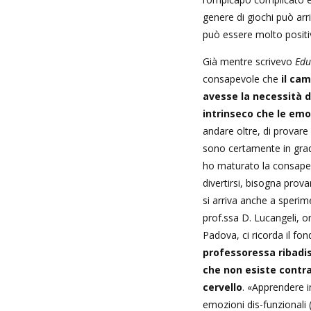
genere di giochi può arr
può essere molto positiv
Già mentre scrivevo
Edu
consapevole che
il ca
avesse la necessità d
intrinseco che le em
andare oltre, di provare 
sono certamente in grad
ho maturato la consapev
divertirsi, bisogna prov
si arriva anche a sperim
prof.ssa D. Lucangeli, or
Padova, ci ricorda il fon
professoressa ribadis
che non esiste contra
cervello
. «Apprendere i
emozioni dis-funzionali