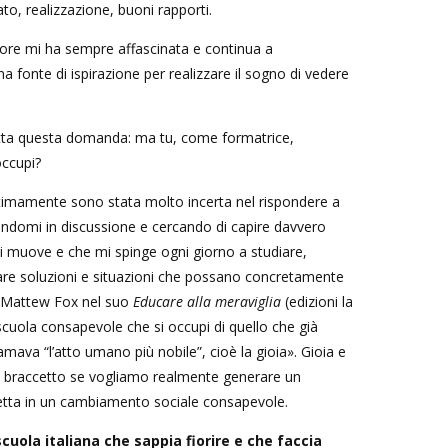
to, realizzazione, buoni rapporti.
tore mi ha sempre affascinata e continua a
 fonte di ispirazione per realizzare il sogno di vedere
atta questa domanda: ma tu, come formatrice,
occupi?
timamente sono stata molto incerta nel rispondere a
domi in discussione e cercando di capire davvero
mi muove e che mi spinge ogni giorno a studiare,
eare soluzioni e situazioni che possano concretamente
e Mattew Fox nel suo
Educare alla meraviglia
(edizioni la
cuola consapevole che si occupi di quello che già
va “l’atto umano più nobile”, cioè la gioia». Gioia e
 braccetto se vogliamo realmente generare un
etta in un cambiamento sociale consapevole.
cuola italiana che sappia fiorire e che faccia