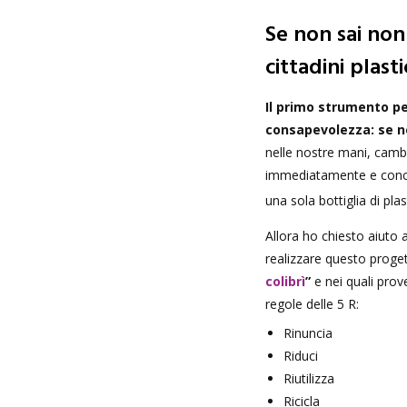
Se non sai non
cittadini plasti
Il primo strumento per
consapevolezza: se no
nelle nostre mani, camb
immediatamente e concr
una sola bottiglia di pla
Allora ho chiesto aiuto
realizzare questo proget
colibrì
”
e nei quali prov
regole delle 5 R:
Rinuncia
Riduci
Riutilizza
Ricicla