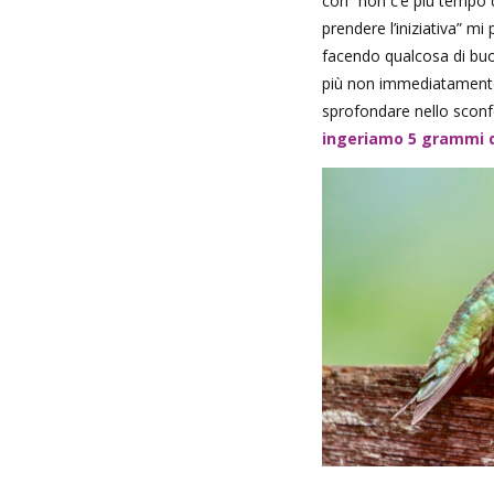
con “non c’è più tempo 
prendere l’iniziativa” mi
facendo qualcosa di buono
più non immediatamente 
sprofondare nello scon
ingeriamo 5 grammi d