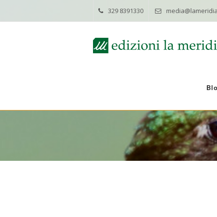
329 8391330
media@lameridia
Bl