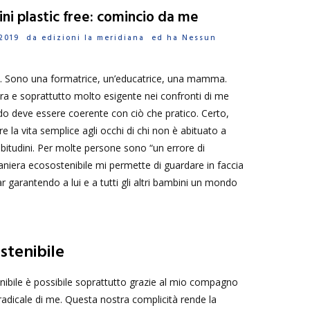
ini plastic free: comincio da me
o 2019 da
edizioni la meridiana
ed ha
Nessun
le. Sono una formatrice, un’educatrice, una mamma.
a e soprattutto molto esigente nei confronti di me
edo deve essere coerente con ciò che pratico. Certo,
la vita semplice agli occhi di chi non è abituato a
 abitudini. Per molte persone sono “un errore di
aniera ecosostenibile mi permette di guardare in faccia
tar garantendo a lui e a tutti gli altri bambini un mondo
stenibile
nibile è possibile soprattutto grazie al mio compagno
ù radicale di me. Questa nostra complicità rende la