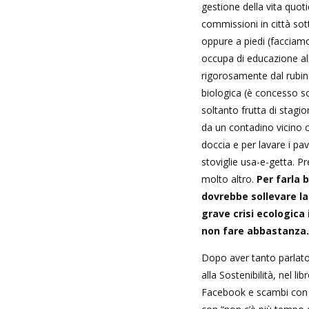
gestione della vita quot
commissioni in città sot
oppure a piedi (facciam
occupa di educazione alla
rigorosamente dal rubine
biologica (è concesso so
soltanto frutta di stagi
da un contadino vicino c
doccia e per lavare i pav
stoviglie usa-e-getta. Pr
molto altro.
Per farla b
dovrebbe sollevare la
grave crisi ecologica 
non fare abbastanza.
Dopo aver tanto parlato 
alla Sostenibilità, nel lib
Facebook e scambi con l