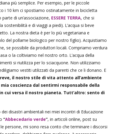
idiana più semplice. Per esempio, per le piccole
to i 10 km ci spostiamo ostinatamente in bicicletta
o parte di un’associazione,
ESSERE TERRA
, che si
 sostenibilità e di viaggi a piedi). L’acqua si beve
tto. La nostra dieta è per lo più vegetariana e
lo del pollame biologico per nostro figlio). Acquistiamo
one, se possibile da produttori locali. Compriamo verdura
asa o la coltiviamo nel nostro orto. L’acqua della
imenti si riutilizza per lo sciacquone. Non utilizziamo
ediligiamo vestiti utilizzati da parenti che ce li donano. E
reve, il nostro stile di vita attento all’ambiente
 mia coscienza dal sentirmi responsabile della
in cui versa il nostro pianeta. Tutt’altro: sento di
dei disastri ambientali nei miei incontri di Educazione
ro
“
Abbecedario verde
”
, in articoli online, post su
e persone, mi sono resa conto che terminare i discorsi