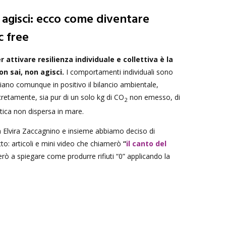
 agisci: ecco come diventare
c free
 attivare resilienza individuale e collettiva è la
n sai, non agisci.
I comportamenti individuali sono
iano comunque in positivo il bilancio ambientale,
etamente, sia pur di un solo kg di CO
non emesso, di
2
stica non dispersa in mare.
 a Elvira Zaccagnino e insieme abbiamo deciso di
to: articoli e mini video che chiamerò
“
il canto del
erò a spiegare come produrre rifiuti “0” applicando la