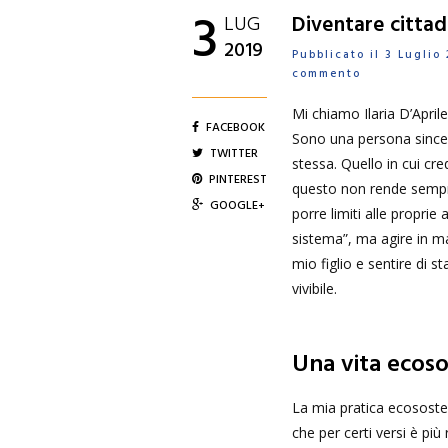
3
LUG
Diventare cittad
2019
Pubblicato il 3 Lugli
commento
Mi chiamo Ilaria D’Apri
FACEBOOK
Sono una persona sincer
TWITTER
stessa. Quello in cui cr
PINTEREST
questo non rende sempre 
GOOGLE+
porre limiti alle proprie
sistema”, ma agire in m
mio figlio e sentire di s
vivibile.
Una vita ecoso
La mia pratica ecososte
che per certi versi è pi