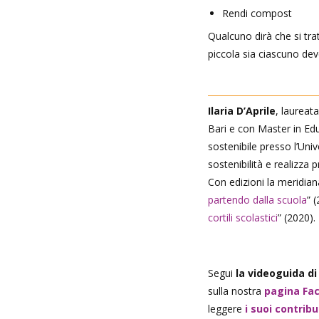
Rendi compost
Qualcuno dirà che si tra
piccola sia ciascuno dev
Ilaria D’Aprile
, laureat
Bari e con Master in Ed
sostenibile presso l’Uni
sostenibilità e realizza 
Con edizioni la meridian
partendo dalla scuola
” 
cortili scolastici
” (2020).
Segui
la videoguida di 
sulla nostra
pagina Fa
leggere
i suoi contrib