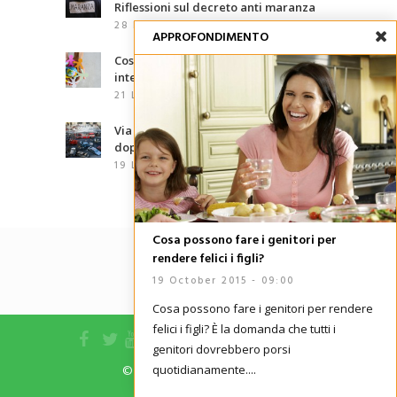
Riflessioni sul decreto anti maranza
28 Luglio 2026 - 12:25
APPROFONDIMENTO
Cosa sono le competenze
interculturali?
21 Luglio 2026 - 07:00
Via d’Amelio, trentaquattro anni
dopo: le mafie che abbiamo davanti
19 Luglio 2026 - 06:02
Cosa possono fare i genitori per
rendere felici i figli?
19 October 2015 - 09:00
Cosa possono fare i genitori per rendere
felici i figli? È la domanda che tutti i
genitori dovrebbero porsi
quotidianamente....
© 2015 edizioni la meridiana