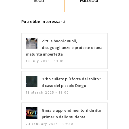
RUOLI
PSICOLOGI
Potrebbe interessarti:
Zitti e buoni? Ruoli,
disuguaglianze e proteste di una
maturità imperfetta
18 July 2025 - 13:01
“L’ho cullato più forte del solito”:
il caso del piccolo Diego
13 March 2025 - 19:00
Gioia e apprendimento: il diritto
primario dello studente
23 January 2025 - 09:20