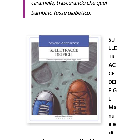
caramelle, trascurando che quel
bambino fosse diabetico.
SU
LLE
TR
AC
CE
DEI
FIG
LI
Ma
nu
ale
di