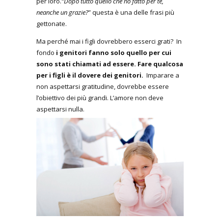
per loro.
“Dopo tutto quello che ho fatto per te,
neanche un grazie?
” questa è una delle frasi più
gettonate.
Ma perché mai i figli dovrebbero esserci grati? In
fondo
i genitori fanno solo quello per cui
sono stati chiamati ad essere.
Fare qualcosa
per i figli è il dovere dei genitori.
Imparare a
non aspettarsi gratitudine, dovrebbe essere
l’obiettivo dei più grandi. L’amore non deve
aspettarsi nulla.