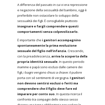
A differenza del passato in cui vi era repressione
e negazione della sessualità del bambino, oggi è
preferibile non ostacolare lo sviluppo della
sessualità dei figli. È consigliabile piuttosto
insegnare e fargli comprendere questi
comportamenti senza colpevolizzarlo.
È importante che
i genitori accompagnino
spontaneamente la prima evoluzione
sessuale del figlio nell’infanzia.
Crescendo,
con la preadolescenza,
arriva la scoperta della
propria identità sessuale.
In questo periodo
mamme e papà sono esclusi dalle camere dei
figli, i bagni vengono chiusi a chiave: il pudore
porta con sé sentimenti di vergogna.
I genitori
non devono sentirsi esclusi o feriti ma
comprendere che il figlio deve fare ed
imparare per conto suo.
In questa ricerca il
confronto tra compagni dello stesso sesso
diviene una tappa obbligatoria per sedare le