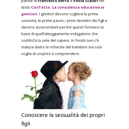
parole di
Francesco Berto
e
Paola Scalari
nel
testo
ConTatto. La consulenza educativa ai
genitori
. I genitori devono cogliere le prime
curiosità, le prime paure, i primi desideri dei figli e
devono assecondarli perché questi formano la
base di quell’atteggiamento indagatorio che
soddisfa la sete del sapere. In fondo non c’è
malizia dietro le richieste del bambino ma solo
voglia di scoprire e comprendere.
Conoscere la sessualità dei propri
figli