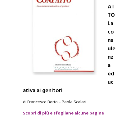
AT
TO
La
co
ns
ule
nz
a
ed
uc
ativa ai genitori
di Francesco Berto – Paola Scalari
Scopri di più e sfogliane alcune pagine