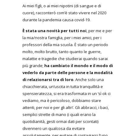
Ai miei figli, o ai miei nipotini (di sangue e di
cuore), racconterò com’è stato vivere nel 2020
durante la pandemia causa covid-19.
È stata una novità per tutti noi
, per me e per
la mia/nostra famiglia, per i miei amici, per i
professori della mia scuola. È stato un periodo
molto, molto brutto, tanto quanto le guerre,
malattie e tragedie che studierai quando sarai
più grande;
ha cambiato il mondo e il modo di
vederlo da parte delle persone e la modalità
di relazionarsi tra di loro
. Anche solo una
chiacchierata, un’uscita in tutta tranquillità e
spensieratezza, si era trasformata in un ‘sì ok ci
vediamo, ma è pericoloso, dobbiamo stare
attenti, per noi e per gli altri’. Gli abbracci, i baci,
semplici strette di mano (i quali erano la
quotidianità, gesti ormai dati per scontati)
divennero un qualcosa da evitare
assolutamente, per evitare di contagiarsi l’uno