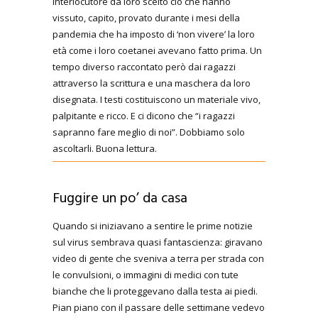
interlocutore da loro scelto ciò che hanno
vissuto, capito, provato durante i mesi della
pandemia che ha imposto di ‘non vivere’ la loro
età come i loro coetanei avevano fatto prima. Un
tempo diverso raccontato però dai ragazzi
attraverso la scrittura e una maschera da loro
disegnata. I testi costituiscono un materiale vivo,
palpitante e ricco. E ci dicono che “i ragazzi
sapranno fare meglio di noi”. Dobbiamo solo
ascoltarli. Buona lettura.
Fuggire un po’ da casa
Quando si iniziavano a sentire le prime notizie
sul virus sembrava quasi fantascienza: giravano
video di gente che sveniva a terra per strada con
le convulsioni, o immagini di medici con tute
bianche che li proteggevano dalla testa ai piedi.
Pian piano con il passare delle settimane vedevo