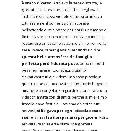
è stato diverso
. Arrivavo la sera distrutta, le
giornate funzionavano così: ci si svegliava la
mattina e si faceva videolezione, si pranzava
tutti assieme, il pomeriggio si lavorava
nell’azienda di mio padre per dargli una mano e,
finito il lavoro, con mio fratello ci siamo messi a
restaurare un vecchio capanno di mio nonno; la
sera, invece, si mangiava guardando un film.
Questa bella atmosfera da famiglia
perfetta però è durata poco
: dopo un po’ ti
pesa non avere i tuoi spazi, ci siamo
trovati costretti a dividere una casa piccola in
quattro, spesso ho dovuto chiudermi in bagno o
rimanere a congelare in giardino pur di fare una
videochiamata con gli amici, perché ai miei e mio
fratello davo fastidio. Eravamo diventati tutti
nervosi,
si litigava per ogni piccola cosa e
siamo arrivati a non parlarci per giorni.
Poi è
arrivata Pasqua ed è stata una giornata
magnifica: siamo riusciti a parlare dei nostri