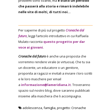
problemi sono svaniti, ma
è stato un periodo
che passerà alla storia e rimarrà indelebile
nelle vite di molti, di tutti noi…
Per saperne di più sul progetto
Cronache dal
futuro
, leggi l’articolo introduttivo in cui Raffaela
Mulato racconta
questo progetto per dar
voce ai giovani
.
Cronache dal futuro
è anche una proposta che
vorremmo rendere virale (e virtuosa). Che tu sia
un docente, un educatore o un genitore,
proponila ai ragazzi e invitali a inviare i loro scritti
e le loro maschere per email
a
informazione@lameridiana.it
. Troveranno
spazio sul nostro blog, dove saranno pubblicati
insieme alla maschera che li accompagna.
adolescenza
,
famiglia
,
progetto: Cronache