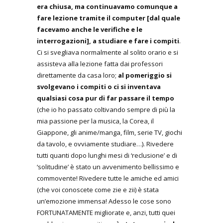
era chiusa, ma continuavamo comunque a
fare lezione tramite il computer [dal quale
facevamo anche le verifiche e le
interrogazioni], a studiare e fare i compiti
.
Ci si svegliava normalmente al solito orario e si
assisteva alla lezione fatta dai professori
direttamente da casa loro;
al pomeriggio si
svolgevano i compiti o ci si inventava
qualsiasi cosa pur di far passare il tempo
(che io ho passato coltivando sempre di più la
mia passione per la musica, la Corea, il
Giappone, gli anime/manga, film, serie TV, giochi
da tavolo, e ovviamente studiare…). Rivedere
tutti quanti dopo lunghi mesi di ‘reclusione’ e di
‘solitudine’ è stato un avvenimento bellissimo e
commovente! Rivedere tutte le amiche ed amici
(che voi conoscete come zie e zii) è stata
un’emozione immensa! Adesso le cose sono
FORTUNATAMENTE migliorate e, anzi, tutti quei