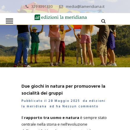
329 8391330
media@lameridiana.it
Due giochi in natura per promuovere la
socialità dei gruppi
Pubblicato il 28 Maggio 2025 da
edizioni
la meridiana
ed ha
Nessun commento
Il
rapporto tra uomo e natura
è sempre stato
centrale nella storia e nell’evoluzione