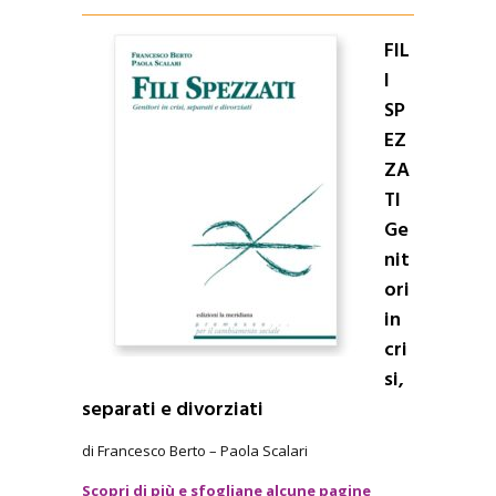
FIL
I
SP
EZ
ZA
TI
Ge
nit
ori
in
cri
si,
separati e divorziati
di Francesco Berto – Paola Scalari
Scopri di più e sfogliane alcune pagine