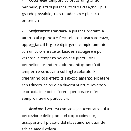
·
Occorrente
:
tempere colorate, un grande
pennello, piatti di plastica, fogli da disegno il più
grande possibile, nastro adesivo e plastica
protettiva.
·
Svolgimento
:
stendere la plastica protettiva
attorno alla pancia e fermarla col nastro adesivo,
appoggiarci il foglio e dipingerlo completamente
con un colore a scelta. Lasciar asciugare e poi
versare la tempera nei diversi piatti. Con i
pennelloni prendere abbondanti quantità di
tempera e schizzarla sul foglio colorato. Si
creeranno così effetti di sgocciolamento. Ripetere
con i diversi colori e da diversi punti, muovendo
le braccia in modi differenti per creare effetti
sempre nuovi e particolari.
·
Risultati
:
divertirsi con gioia, concentrarsi sulla
percezione delle parti del corpo coinvolte,
assaporare il piacere del rilassamento quando
schizziamo il colore.