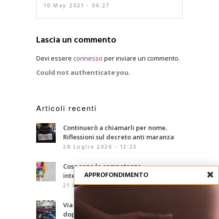
10 May 2021 - 06:27
Lascia un commento
Devi essere
connesso
per inviare un commento.
Could not authenticate you.
Articoli recenti
Continuerò a chiamarli per nome.
Riflessioni sul decreto anti maranza
28 Luglio 2026 - 12:25
Cosa sono le competenze
APPROFONDIMENTO
interculturali?
21 Luglio 2026 - 07:00
Via d’Amelio, trentaquattro anni
dopo: le mafie che abbiamo davanti