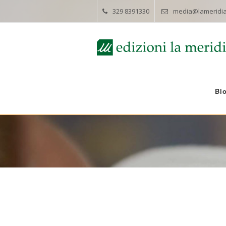
329 8391330
media@lameridia
Bl