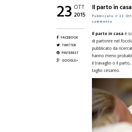
23
OTT
Il parto in cas
2015
Pubblicato il 23 O
commento
Il parto in casa
è sc
FACEBOOK
di partorire nel focol
TWITTER
pubblicato da ricerc
PINTEREST
hanno meno probabilit
GOOGLE+
il travaglio o il parto
taglio cesareo.