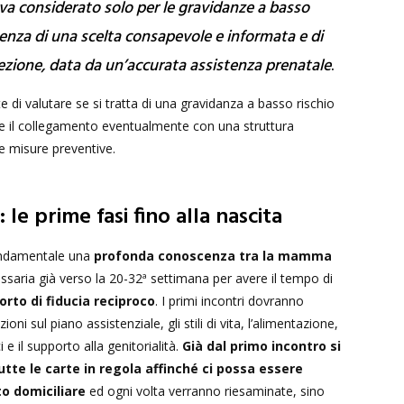
a va considerato solo per le gravidanze a basso
esenza di una scelta consapevole e informata e di
ezione, data da un’accurata assistenza prenatale
.
 di valutare se si tratta di una gravidanza a basso rischio
e il collegamento eventualmente con una struttura
le misure preventive.
: le prime fasi fino alla nascita
fondamentale una
profonda conoscenza tra la mamma
essaria già verso la 20-32ª settimana per avere il tempo di
orto di fiducia reciproco
. I primi incontri dovranno
oni sul piano assistenziale, gli stili di vita, l’alimentazione,
ici e il supporto alla genitorialità.
Già dal primo incontro si
utte le carte in regola affinché ci possa essere
to domiciliare
ed ogni volta verranno riesaminate, sino