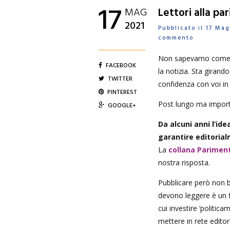
17
MAG
Lettori alla pa
2021
Pubblicato il 17 M
commento
Non sapevamo come d
FACEBOOK
la notizia. Sta girand
TWITTER
confidenza con voi in 
PINTEREST
Post lungo ma import
GOOGLE+
Da alcuni anni l’idea
garantire editorial
La
collana Pariment
nostra risposta.
Pubblicare però non b
devono leggere è un f
cui investire ‘politica
mettere in rete editori