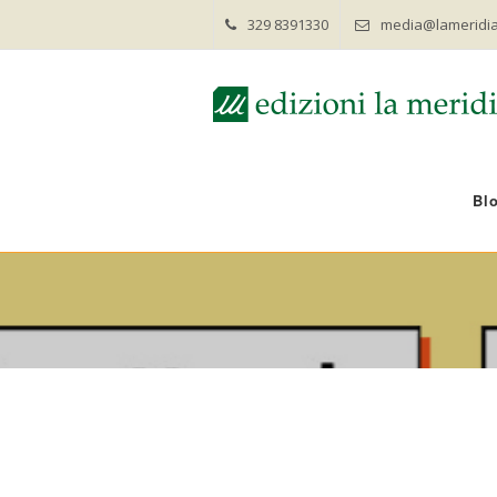
329 8391330
media@lameridia
Bl