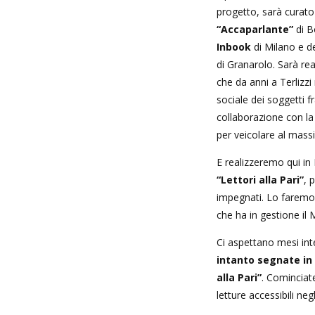
progetto, sarà curato 
“Accaparlante”
di B
Inbook
di Milano e del
di Granarolo. Sarà rea
che da anni a Terlizz
sociale dei soggetti f
collaborazione con la 
per veicolare al massi
E realizzeremo qui in P
“Lettori alla Pari”
, 
impegnati. Lo faremo
che ha in gestione il 
Ci aspettano mesi in
intanto segnate in 
alla Pari”
. Cominciate
letture accessibili neg