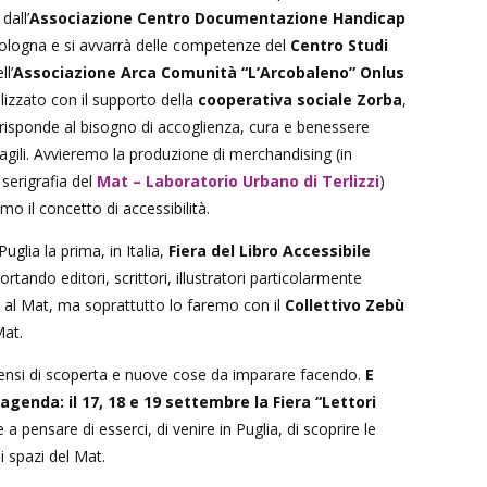
dall’
Associazione Centro Documentazione Handicap
ologna e si avvarrà delle competenze del
Centro Studi
l’
Associazione Arca Comunità “L’Arcobaleno” Onlus
lizzato con il supporto della
cooperativa sociale Zorba
,
i risponde al bisogno di accoglienza, cura e benessere
ragili. Avvieremo la produzione di merchandising (in
serigrafia del
Mat – Laboratorio Urbano di Terlizzi
)
mo il concetto di accessibilità.
uglia la prima, in Italia,
Fiera del Libro Accessibile
portando editori, scrittori, illustratori particolarmente
 al Mat, ma soprattutto lo faremo con il
Collettivo Zebù
Mat.
tensi di scoperta e nuove cose da imparare facendo.
E
agenda: il 17, 18 e 19 settembre la Fiera “Lettori
 a pensare di esserci, di venire in Puglia, di scoprire le
li spazi del Mat.