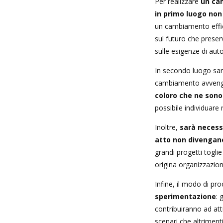
Per realizzare
un cam
in primo luogo non 
un cambiamento effic
sul futuro che prese
sulle esigenze di aut
In secondo luogo sarà
cambiamento avven
coloro che ne sono
possibile individuare
Inoltre,
sarà necess
atto non divengan
grandi progetti toglie
origina organizzazio
Infine, il modo di pr
sperimentazione
: 
contribuiranno ad att
scenari che altriment