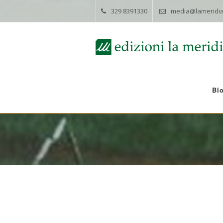
329 8391330
media@lameridia
Bl