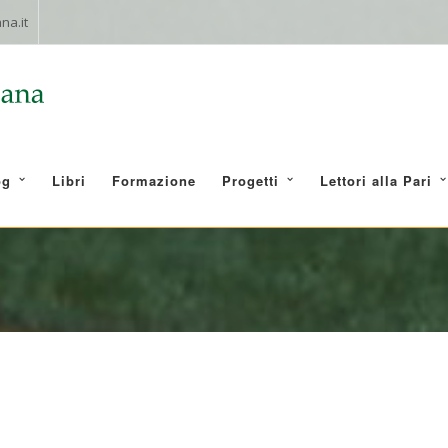
na.it
og
Libri
Formazione
Progetti
Lettori alla Pari