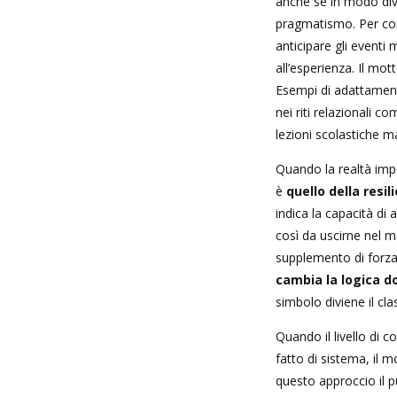
anche se in modo dive
pragmatismo. Per co
anticipare gli eventi 
all’esperienza. Il mo
Esempi di adattamento
nei riti relazionali co
lezioni scolastiche m
Quando la realtà im
è
quello della resil
indica la capacità di 
così da uscirne nel m
supplemento di forza
cambia la logica d
simbolo diviene il clas
Quando il livello di 
fatto di sistema, il 
questo approccio il p