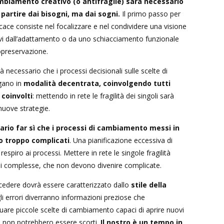
biamento creativo (o antifragile) sarà necessario
partire dai bisogni, ma dai sogni.
Il primo passo per
ace consiste nel focalizzare e nel condividere una visione
rvi dall’adattamento o da uno schiacciamento funzionale
opreservazione.
 necessario che i processi decisionali sulle scelte di
gano in
modalità decentrata, coinvolgendo tutti
 coinvolti
: mettendo in rete le fragilità dei singoli sarà
 nuove strategie.
ario far sì che i processi di cambiamento messi in
o troppo complicati
. Una pianificazione eccessiva di
 respiro ai processi. Mettere in rete le singole fragilità
ni complesse, che non devono divenire complicate.
ocedere dovrà essere caratterizzato dallo
stile della
gli errori diverranno informazioni preziose che
uare piccole scelte di cambiamento capaci di aprire nuovi
i non potrebbero essere scorti.
Il nostro è un tempo in