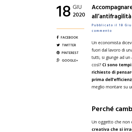
18
GIU
Accompagnare 
2020
all’antifragilità
Pubblicato il 18 G
commento
FACEBOOK
Un economista diceva
TWITTER
fuori dal lavoro di u
PINTEREST
tutti, si giunge ad u
GOOGLE+
così?
Ci sono tempi
richiesto di pensar
prima dell’efficienz
meglio montare su un
Perché camb
Un oggetto che non c
creativa che si irra