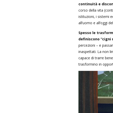
continuità e discon
corso della vita (con
istituzioni, i sistemi 
all’uomo e all’oggi del
Spesso le trasform
definiscono “cigni 
percezioni – e passano
inaspettati. La non 
capace di trarre benef
trasformino in opport