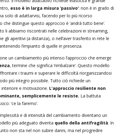
rso. Il modello adattativo richiede elasticità e grande
ntro,
esso è in larga misura ‘passivo’
: non è in grado di
ma solo di adattarvisi, facendo per lo più ricorso
tto che distingue questo approccio è ‘andrà tutto bene’.
 li abbiamo riscontrati nelle celebrazioni in streaming,
me gli aperitivi (a distanza), o nell’aver trasferito in rete le
antenendo l’impianto di quelle in presenza.
pone un cambiamento più intenso l’approccio che emerge
ienza
, termine che significa ‘rimbalzare’. Questo modello
affrontare i traumi e superare le difficoltà riorganizzandosi
odo più integro possibile. Tutto ciò richiede un
 interiore e motivazione.
L’approccio resiliente non
ominante, semplicemente le resiste.
La battuta
sico: ‘ce la faremo’.
complessità e di intensità del cambiamento diventano un
modello più adeguato diventa
quello della antifragilità
. In
unto non sta nel non subire danni, ma nel progredire